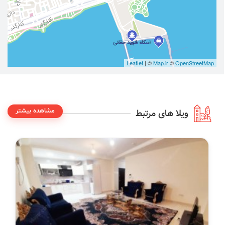
Leaflet
| ©
Map.ir
©
OpenStreetMap
مشاهده بیشتر
ویلا های مرتبط