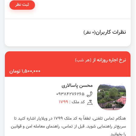
ثبت نظر
نظرات کاربران
(0 نظر)
نرخ اجاره روزانه از
(هر شب)
1,500,000 تومان
محسن پاسالاری
09384276265
کد ملک :
1799
هنگام تماس تلفنی، لطفاً به کد ملک 1799 در ویلایار اشاره کنید تا
سریع‌تر راهنمایی شوید. قبل از تماس، راهنمای معامله امن و قوانین
را بخوانید