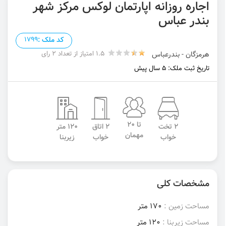
اجاره روزانه اپارتمان لوکس مرکز شهر
بندر عباس
کد ملک :
1799
1.5 امتیاز از تعداد 2 رای
هرمزگان - بندرعباس
تاریخ ثبت ملک: 5 سال پیش
تا 20
2 تخت
2 اتاق
120 متر
مهمان
خواب
خواب
زیربنا
مشخصات کلی
مساحت زمین :
170 متر
مساحت زیربنا :
120 متر