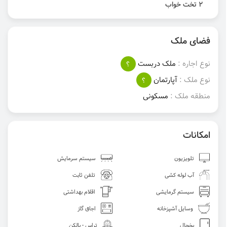
2 تخت خواب
فضای ملک
نوع اجاره :
ملک دربست
؟
نوع ملک :
آپارتمان
؟
منطقه ملک :
مسکونی
امکانات
تلویزیون
سیستم سرمایش
آب لوله کشی
تلفن ثابت
سیستم گرمایشی
اقلام بهداشتی
وسایل آشپزخانه
اجاق گاز
یخچال
تراس - بالکن