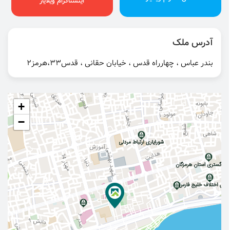
اینستاگرام ویلایار
آدرس ملک
بندر عباس ، چهارراه قدس ، خیابان حقانی ، قدس۳۳،هرمز۲
+
−