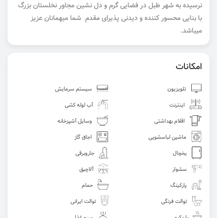
نرسیده به شهر طبل در فضایی گرم و دل نشین مجاور نخلستان بزرگ
با بنایی محسور کننده و دیدنی پذیرای مقدم شما میهمانان عزیز
میباشد.
امکانات
تلویزیون
سیستم سرمایش
اینترنت
آب لوله کشی
اقلام بهداشتی
وسایل آشپزخانه
ماشین لباسشویی
اجاق گاز
یخچال
جاروبرقی
سشوار
آلاچیق
پارکینگ
حمام
توالت فرنگی
توالت ایرانی
باربکیو
سرو غذا