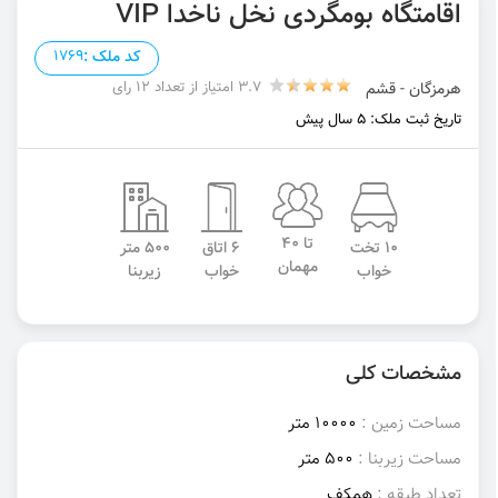
اقامتگاه بومگردی نخل ناخدا VIP
کد ملک :
1769
3.7 امتیاز از تعداد 12 رای
هرمزگان - قشم
تاریخ ثبت ملک: 5 سال پیش
تا 40
10 تخت
6 اتاق
500 متر
مهمان
خواب
خواب
زیربنا
مشخصات کلی
مساحت زمین :
10000 متر
مساحت زیربنا :
500 متر
تعداد طبقه :
همکف