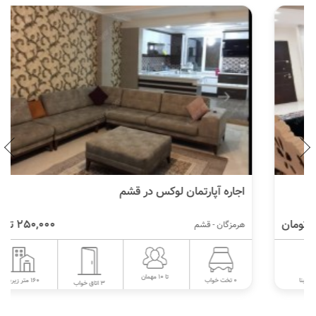
اجاره آپارتمان لوکس در قشم
250,000 تومان
هرمزگان - قشم
تا 10 مهمان
160 متر زیربنا
0 تخت خواب
3 اتاق خواب