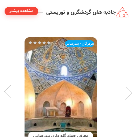
مشاهده بیشتر
جاذبه های گردشگری و توریستی
هرمزگان - بندرعباس
معرفي حمام گله ‎داری بندرعباس