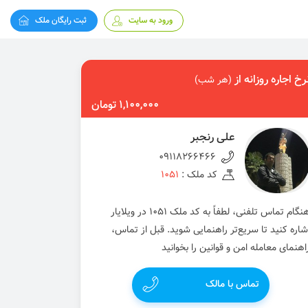
ورود به سایت
ثبت رایگان ملک
رخ اجاره روزانه از
(هر شب)
1,100,000 تومان
علی رنجبر
09118266466
کد ملک :
1051
هنگام تماس تلفنی، لطفاً به کد ملک 1051 در ویلایار
شاره کنید تا سریع‌تر راهنمایی شوید. قبل از تماس،
اهنمای معامله امن و قوانین را بخوانید
تماس با مالک