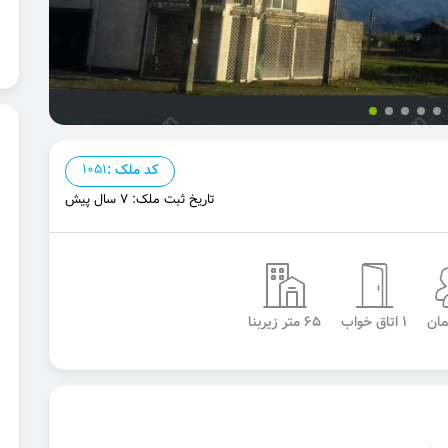
کد ملک :
1051
تاریخ ثبت ملک: 7 سال پیش
1 اتاق خواب
65 متر زیربنا