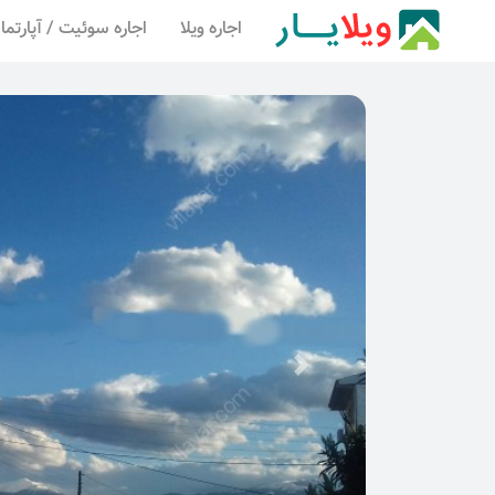
اجاره ویلا
اجاره سوئیت / آپارتما