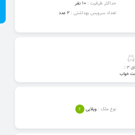
حداکثر ظرفیت :
10 نفر
تعداد سرویس بهداشتی :
2 عدد
ق 3 :
نوع ملک :
ویلایی
؟