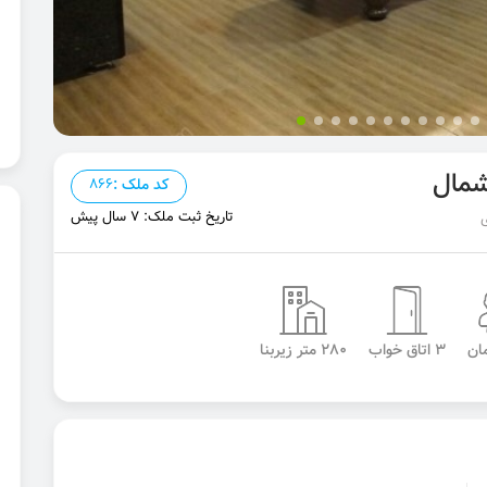
کد ملک :
866
تاریخ ثبت ملک: 7 سال پیش
3 اتاق خواب
280 متر زیربنا