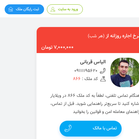
ورود به سایت
ثبت رایگان ملک
رخ اجاره روزانه از
(هر شب)
7,000,000 تومان
الیاس قربانی
09111195620
کد ملک :
866
هنگام تماس تلفنی، لطفاً به کد ملک 866 در ویلایار
شاره کنید تا سریع‌تر راهنمایی شوید. قبل از تماس،
اهنمای معامله امن و قوانین را بخوانید
تماس با مالک