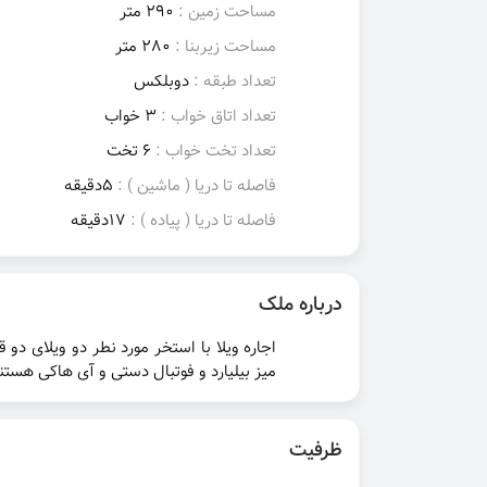
مساحت زمین :
290 متر
مساحت زیربنا :
280 متر
تعداد طبقه :
دوبلکس
تعداد اتاق خواب :
3 خواب
تعداد تخت خواب :
6 تخت
فاصله تا دریا ( ماشین ) :
5دقیقه
فاصله تا دریا ( پیاده ) :
17دقیقه
درباره ملک
اجاره ویلا با استخر مورد نطر دو ویلای دو
میز بیلیارد و فوتبال دستی و آی هاکی هستند.و ۲ عدد دوچرخه و استخربا ابع
ظرفیت