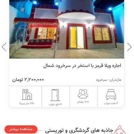
اجاره ویلا قرمز با استخر در سرخرود شمال
2,200,000 تومان
مازندران - سرخرود
تا 12 مهمان
250 متر زیربنا
4 تخت خواب
4 اتاق خواب
مشاهده بیشتر
جاذبه های گردشگری و توریستی