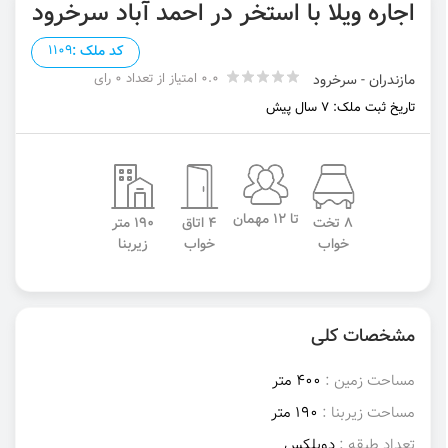
اجاره ویلا با استخر در احمد آباد سرخرود
کد ملک :
1109
0.0 امتیاز از تعداد 0 رای
مازندران - سرخرود
تاریخ ثبت ملک: 7 سال پیش
تا 12 مهمان
8 تخت
4 اتاق
190 متر
خواب
خواب
زیربنا
مشخصات کلی
مساحت زمین :
400 متر
مساحت زیربنا :
190 متر
تعداد طبقه :
دوبلکس