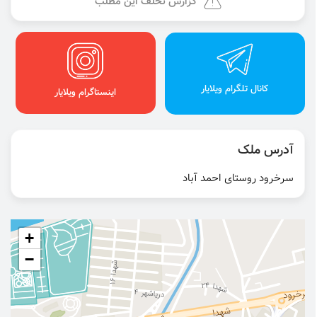
گزارش تخلف این مطلب
کانال تلگرام ویلایار
اینستاگرام ویلایار
آدرس ملک
سرخرود روستای احمد آباد
+
−