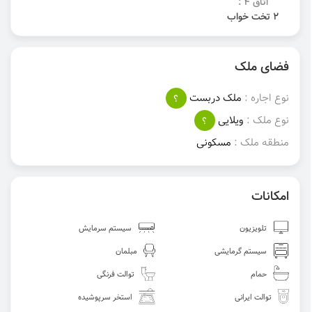
اتاق 4 :
2 تخت خواب
فضای ملک
نوع اجاره :
ملک دربست
؟
نوع ملک :
ویلایی
؟
منطقه ملک :
مسکونی
امکانات
تلویزیون
سیستم سرمایش
سیستم گرمایشی
مبلمان
حمام
توالت فرنگی
توالت ایرانی
استخر سرپوشیده