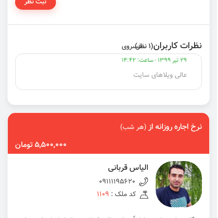
ثبت نظر
نظرات کاربران
(1 نظر)
خسروی
29
تیر
1399
- ساعت: 14:42
عالی ویلاهای سایت
نرخ اجاره روزانه از
(هر شب)
5,500,000 تومان
الیاس قربانی
09111195620
کد ملک :
1109