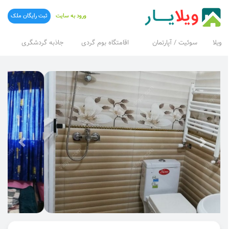
ورود به سایت
ثبت رایگان ملک
ویلا
سوئیت / آپارتمان
اقامتگاه بوم گردی
جاذبه گردشگری