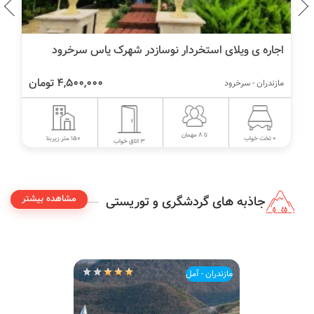
اجاره ی ویلای استخردار نوسازدر شهرک یاس سرخرود
4,500,000 تومان
مازندران - سرخرود
تا 8 مهمان
150 متر زیربنا
0 تخت خواب
3 اتاق خواب
مشاهده بیشتر
جاذبه های گردشگری و توریستی
مازندران - آمل