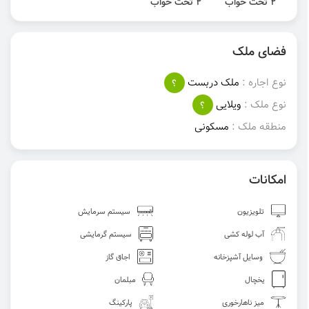
2 تخت خواب
2 تخت خواب
فضای ملک
نوع اجاره :
ملک دربست
؟
نوع ملک :
ویلایی
؟
منطقه ملک :
مسکونی
امکانات
تلویزیون
سیستم سرمایش
آب لوله کشی
سیستم گرمایشی
وسایل آشپزخانه
اجاق گاز
یخچال
مبلمان
میز ناهارخوری
پارکینگ