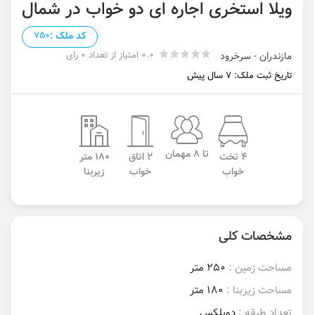
ویلا استخری اجاره ای دو خواب در شمال
کد ملک :
750
0.0 امتیاز از تعداد 0 رای
مازندران - سرخرود
تاریخ ثبت ملک: 7 سال پیش
تا 8 مهمان
4 تخت
2 اتاق
180 متر
خواب
خواب
زیربنا
مشخصات کلی
مساحت زمین :
250 متر
مساحت زیربنا :
180 متر
تعداد طبقه :
دوبلکس