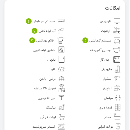
امکانات
؟
تلویزیون
سیستم سرمایش
؟
اینترنت
آب لوله کشی
؟
؟
سیستم گرمایشی
اقلام بهداشتی
وسایل آشپزخانه
ماشین لباسشویی
اجاق گاز
یخچال
جاروبرقی
اتو
سشوار
تراس - بالکن
آلاچیق
تحویل 24 ساعته
مبلمان
میز ناهارخوری
کمد/ دارور
پارکینگ
حمام
توالت فرنگی
توالت ایرانی
استخر سرپوشیده