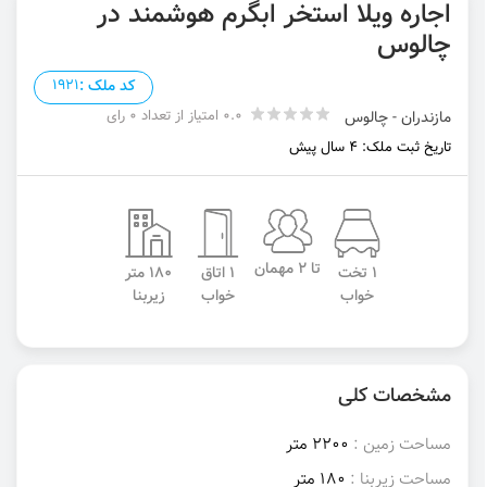
اجاره ویلا استخر ابگرم هوشمند در
چالوس
کد ملک :
1921
0.0 امتیاز از تعداد 0 رای
مازندران - چالوس
تاریخ ثبت ملک: 4 سال پیش
تا 2 مهمان
1 تخت
1 اتاق
180 متر
خواب
خواب
زیربنا
مشخصات کلی
مساحت زمین :
2200 متر
مساحت زیربنا :
180 متر