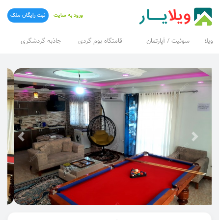
ورود به سایت
ثبت رایگان ملک
ویلا
سوئیت / آپارتمان
اقامتگاه بوم گردی
جاذبه گردشگری