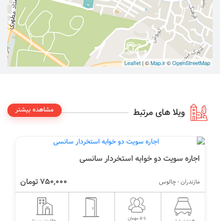
Leaflet
| ©
Map.ir
©
OpenStreetMap
مشاهده بیشتر
ویلا های مرتبط
اجاره سویت دو خوابه استخردار سانسی
750,000 تومان
مازندران - چالوس
تا 5 مهمان