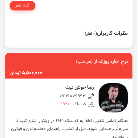
ثبت نظر
نظرات کاربران
(0 نظر)
نرخ اجاره روزانه از
(هر شب)
5,500,000 تومان
رضا خوش نیت
09116876993
کد ملک :
1921
هنگام تماس تلفنی، لطفاً به کد ملک 1921 در ویلایار اشاره کنید تا
سریع‌تر راهنمایی شوید. قبل از تماس، راهنمای معامله امن و قوانین
را بخوانید