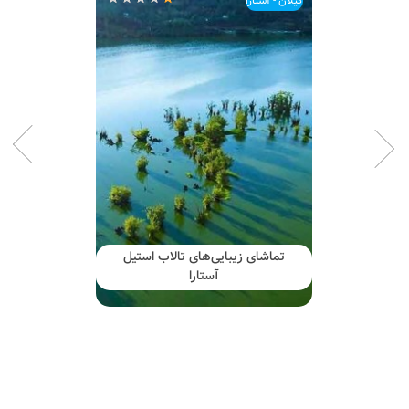
گیلان - آستارا
تماشای زیبایی‌های تالاب استیل
آستارا