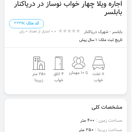
اجاره ویلا چهار خواب نوساز در دریاکنار
بابلسر
کد ملک :
2235
0.0 امتیاز از تعداد 0 رای
بابلسر - شهرک دریاکنار
تاریخ ثبت ملک: 1 سال پیش
تا 10 مهمان
8 تخت
4 اتاق
250 متر
خواب
خواب
زیربنا
مشخصات کلی
مساحت زمین :
400 متر
مساحت زیربنا :
250 متر