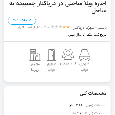
اجاره ویلا ساحلی در دریاکنار چسبیده به
ساحل
کد ملک :
364
2.0 امتیاز از تعداد 9 رای
بابلسر - شهرک دریاکنار
تاریخ ثبت ملک: 7 سال پیش
تا 7 مهمان
4 تخت
2 اتاق
90 متر
خواب
خواب
زیربنا
مشخصات کلی
مساحت زمین :
300 متر
مساحت زیربنا :
90 متر