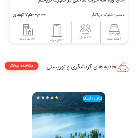
اجاره ویلا سه خواب ساحلی در شهرک دریاکنار
7,500,000 تومان
بابلسر - شهرک دریاکنار
تا 12 مهمان
130 متر زیربنا
8 تخت خواب
3 اتاق خواب
مشاهده بیشتر
جاذبه های گردشگری و توریستی
گیلان - آستارا