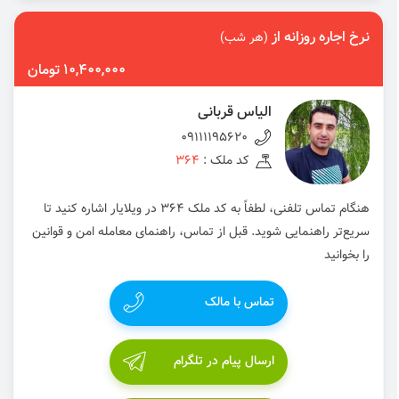
نرخ اجاره روزانه از
(هر شب)
10,400,000 تومان
الیاس قربانی
09111195620
کد ملک :
364
هنگام تماس تلفنی، لطفاً به کد ملک 364 در ویلایار اشاره کنید تا
سریع‌تر راهنمایی شوید. قبل از تماس، راهنمای معامله امن و قوانین
را بخوانید
تماس با مالک
ارسال پیام در تلگرام