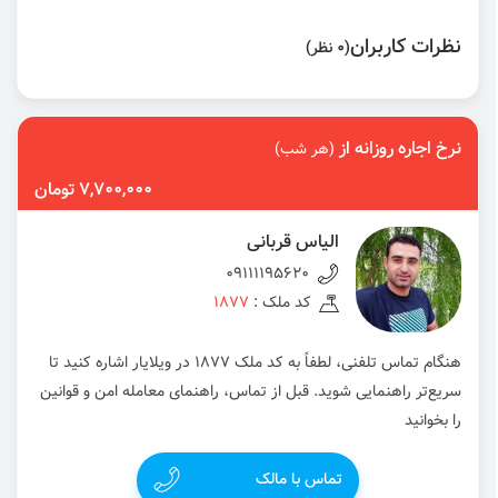
نظرات کاربران
(0 نظر)
نرخ اجاره روزانه از
(هر شب)
7,700,000 تومان
الیاس قربانی
09111195620
کد ملک :
1877
هنگام تماس تلفنی، لطفاً به کد ملک 1877 در ویلایار اشاره کنید تا
سریع‌تر راهنمایی شوید. قبل از تماس، راهنمای معامله امن و قوانین
را بخوانید
تماس با مالک