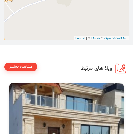
Leaflet
| ©
Map.ir
©
OpenStreetMap
مشاهده بیشتر
ویلا های مرتبط