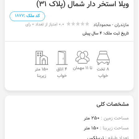
ویلا استخر دار شمال (پلاک ۳۱)
کد ملک :
1877
0.0 امتیاز از تعداد 0 رای
مازندران - محمودآباد
تاریخ ثبت ملک: 4 سال پیش
تا 11 مهمان
8 تخت
4 اتاق
150 متر
خواب
خواب
زیربنا
مشخصات کلی
مساحت زمین :
250 متر
مساحت زیربنا :
150 متر
تعداد طبقه :
تریبلکس