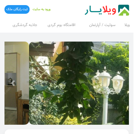
ورود به سایت
ثبت رایگان ملک
ویلا
سوئیت / آپارتمان
اقامتگاه بوم گردی
جاذبه گردشگری