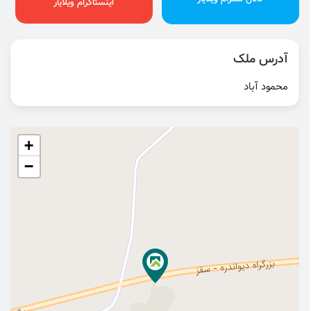
اینستاگرام ویلایار
آدرس ملک
محمود آباد
+
−