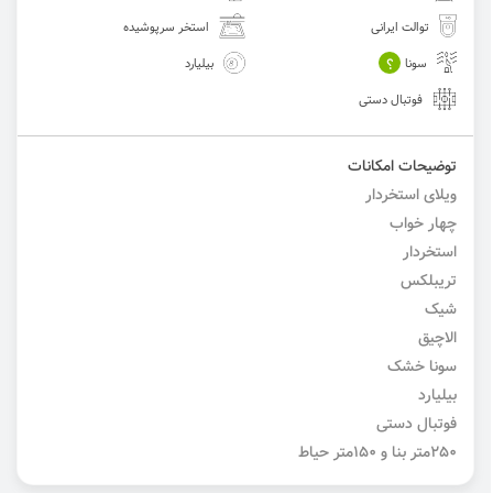
توالت ایرانی
استخر سرپوشیده
؟
سونا
بیلیارد
فوتبال دستی
توضیحات امکانات
ویلای استخردار
چهار خواب
استخردار
تریبلکس
شیک
الاچیق
سونا خشک
بیلیارد
فوتبال دستی
۲۵۰متر بنا و ۱۵۰متر حیاط