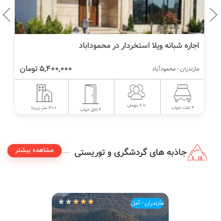
اجاره شبانه ویلا استخردار در محموداباد
5,400,000 تومان
مازندران - محمودآباد
تا 8 مهمان
300 متر زیربنا
4 تخت خواب
4 اتاق خواب
مشاهده بیشتر
جاذبه های گردشگری و توریستی
مازندران - آمل