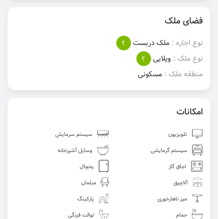
فضای ملک
نوع اجاره :
ملک دربست
؟
نوع ملک :
ویلایی
؟
منطقه ملک :
مسکونی
امکانات
تلویزیون
سیستم سرمایش
سیستم گرمایشی
وسایل آشپزخانه
اجاق گاز
یخچال
آلاچیق
مبلمان
میز ناهارخوری
پارکینگ
حمام
توالت فرنگی