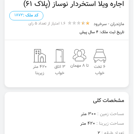
اجاره ویلا استخردار نوساز (پلاک ۶۱)
کد ملک :
1872
1.6 امتیاز از تعداد 5 رای
مازندران - سرخرود
تاریخ ثبت ملک: 4 سال پیش
تا 8 مهمان
6 تخت
3 اتاق
420 متر
خواب
خواب
زیربنا
مشخصات کلی
مساحت زمین :
300 متر
مساحت زیربنا :
420 متر
تعداد طبقه :
2