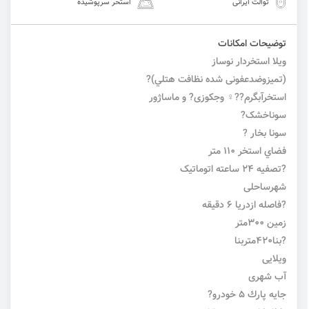
توالت ایرانی
استخر سرپوشیده
توضیحات امکانات
ویلا استخردار نوساز
(تمیزوضدعفونی شده نظافت هتلي)?
استخرآبگرم??‍♀️ وجکوزی? و ماساژور
سوناخشک?
سونا بخار ?
فضاي استخر ١١٠ متر
?تصفیه 24 ساعته اتوماتیک
شهرساحلی
?فاصله ازدریا 6 دقیقه
زمین 300متر
?بنا420متربنا
ویلایی
آب شهری
جايه پارك 5 خودرو?