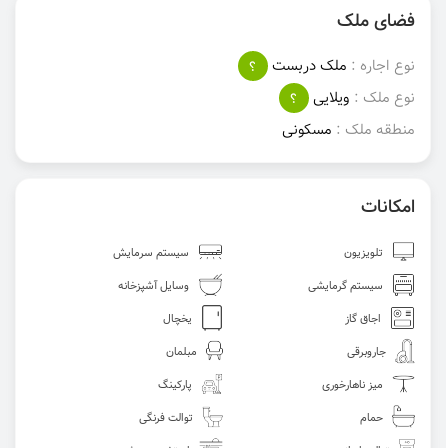
فضای ملک
نوع اجاره :
ملک دربست
؟
نوع ملک :
ویلایی
؟
منطقه ملک :
مسکونی
امکانات
تلویزیون
سیستم سرمایش
سیستم گرمایشی
وسایل آشپزخانه
اجاق گاز
یخچال
جاروبرقی
مبلمان
میز ناهارخوری
پارکینگ
حمام
توالت فرنگی