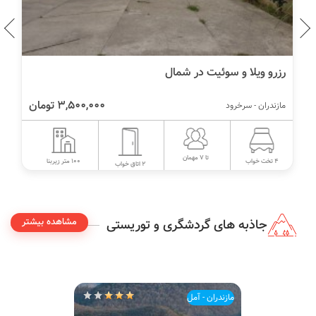
رزرو ویلا و سوئیت در شمال
3,500,000 تومان
مازندران - سرخرود
تا 7 مهمان
100 متر زیربنا
4 تخت خواب
2 اتاق خواب
مشاهده بیشتر
جاذبه های گردشگری و توریستی
مازندران - آمل