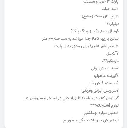
پارك 3 خودرو مسقف
?سه خواب
داراي اتاق پخت (مطبخ)
بیلیارد?
فوتبال دستی? میز پینگ پنگ?
سالن بازیها کاملا جدا میباشد به مساحت ٦٠ متر
❄️تمام اتاق هاو پذیرایی مجهز به اسپليت
?آلاچیق
باربیکیو??.
?حشره کش برقی
?گیرنده ماهواره
?سیستم فلش خور
?سرویس ایرانی وفرنگی
گرمایش کف در تمام نقاط ويلا حتي در استخر و سرويس ها
لوازم آشپزخانه???️
?بدلیل موارد بهداشتی
ازپذیر ش حیوانات خانگی معذوریم