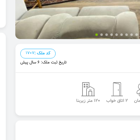
کد ملک :
1707
تاریخ ثبت ملک: 6 سال پیش
2 اتاق خواب
120 متر زیربنا