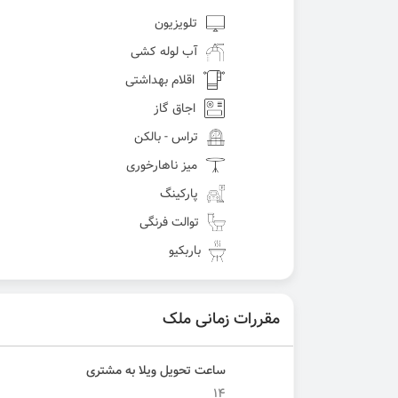
تلویزیون
آب لوله کشی
اقلام بهداشتی
اجاق گاز
تراس - بالکن
میز ناهارخوری
پارکینگ
توالت فرنگی
باربکیو
مقررات زمانی ملک
ساعت تحویل ویلا به مشتری
14