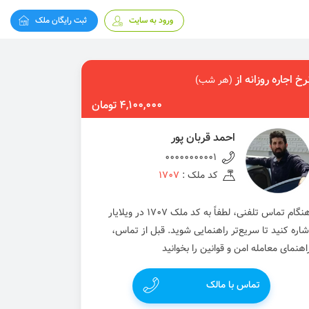
ورود به سایت
ثبت رایگان ملک
رخ اجاره روزانه از
(هر شب)
4,100,000 تومان
احمد قربان پور
00000000001
کد ملک :
1707
هنگام تماس تلفنی، لطفاً به کد ملک 1707 در ویلایار
شاره کنید تا سریع‌تر راهنمایی شوید. قبل از تماس،
اهنمای معامله امن و قوانین را بخوانید
تماس با مالک