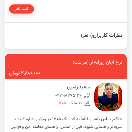
ثبت نظر
نظرات کاربران
(0 نظر)
نرخ اجاره روزانه از
(هر شب)
2,800,000 تومان
سعید رضوی
09398275136
کد ملک :
1705
هنگام تماس تلفنی، لطفاً به کد ملک 1705 در ویلایار اشاره کنید تا
سریع‌تر راهنمایی شوید. قبل از تماس، راهنمای معامله امن و قوانین