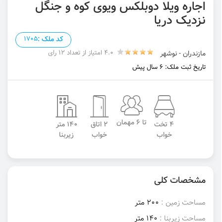
اجاره ویلا دوبلکس ویوی کوه و جنگل
نزدیک دریا
کد ملک :
1705
4.0 امتیاز از تعداد 12 رای
مازندران - نوشهر
تاریخ ثبت ملک: 6 سال پیش
تا 6 مهمان
4 تخت
2 اتاق
140 متر
خواب
خواب
زیربنا
مشخصات کلی
مساحت زمین :
200 متر
مساحت زیربنا :
140 متر