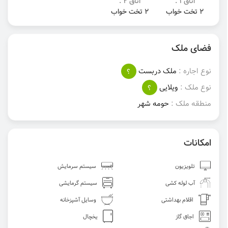
اتاق 1 :
اتاق 2 :
2 تخت خواب
2 تخت خواب
فضای ملک
نوع اجاره :
ملک دربست
؟
نوع ملک :
ویلایی
؟
منطقه ملک :
حومه‌ شهر
امکانات
تلویزیون
سیستم سرمایش
آب لوله کشی
سیستم گرمایشی
اقلام بهداشتی
وسایل آشپزخانه
اجاق گاز
یخچال