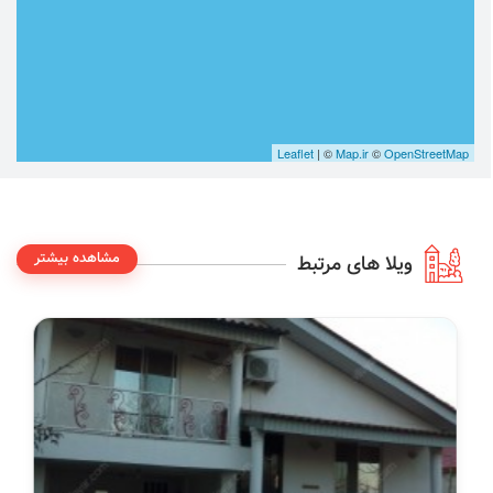
Leaflet
| ©
Map.ir
©
OpenStreetMap
مشاهده بیشتر
ویلا های مرتبط