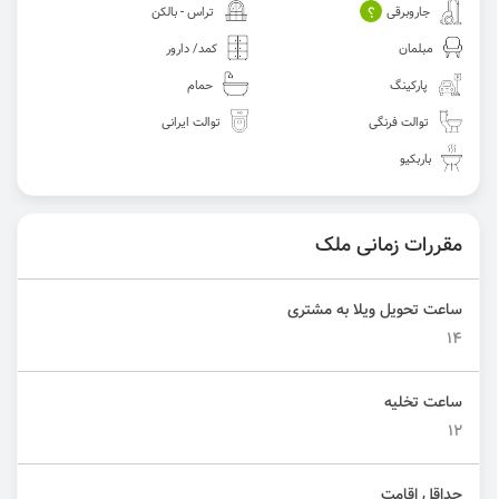
؟
جاروبرقی
تراس - بالکن
مبلمان
کمد/ دارور
پارکینگ
حمام
توالت فرنگی
توالت ایرانی
باربکیو
مقررات زمانی ملک
ساعت تحویل ویلا به مشتری
14
ساعت تخلیه
12
حداقل اقامت