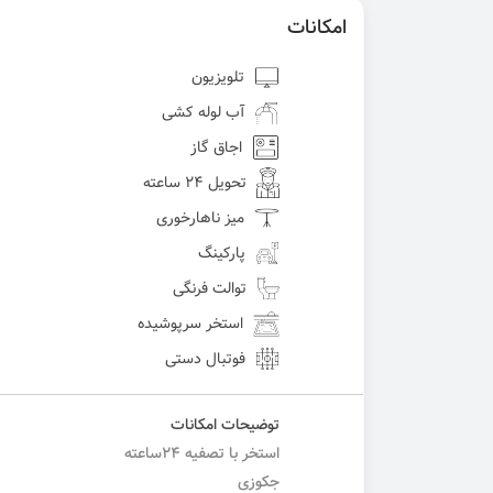
امکانات
تلویزیون
آب لوله کشی
اجاق گاز
تحویل 24 ساعته
میز ناهارخوری
پارکینگ
توالت فرنگی
استخر سرپوشیده
فوتبال دستی
توضیحات امکانات
استخر با تصفیه ۲۴ساعته
جکوزی