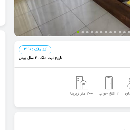
کد ملک :
2190
تاریخ ثبت ملک: 2 سال پیش
3 اتاق خواب
200 متر زیربنا