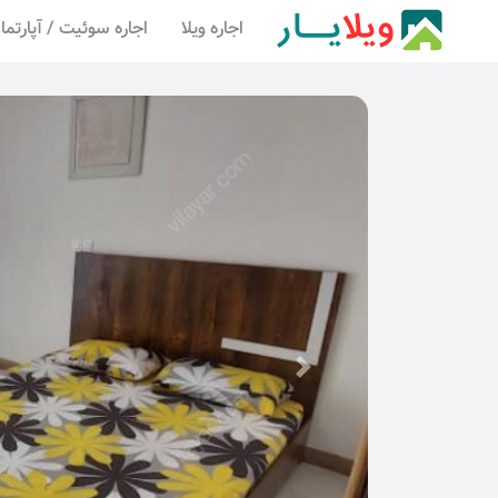
اجاره ویلا
اجاره سوئیت / آپارتما