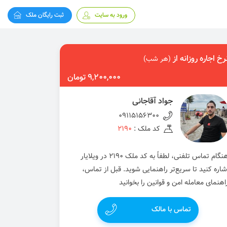
ورود به سایت
ثبت رایگان ملک
رخ اجاره روزانه از
(هر شب)
9,200,000 تومان
جواد آقاجانی
09115156300
کد ملک :
2190
هنگام تماس تلفنی، لطفاً به کد ملک 2190 در ویلایار
شاره کنید تا سریع‌تر راهنمایی شوید. قبل از تماس،
اهنمای معامله امن و قوانین را بخوانید
تماس با مالک