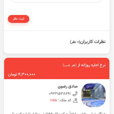
ثبت نظر
نظرات کاربران
(0 نظر)
نرخ اجاره روزانه از
(هر شب)
4,300,000 تومان
صادق رضوی
09221538291
کد ملک :
1155