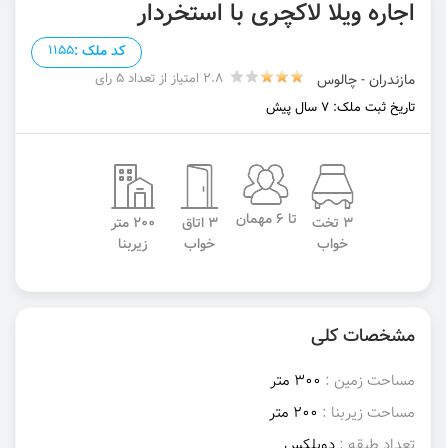
اجاره ویلا لاکچری با استخردار
کد ملک :
1155
2.8 امتیاز از تعداد 5 رای
مازندران - چالوس
تاریخ ثبت ملک: 7 سال پیش
تا 6 مهمان
3 تخت
3 اتاق
200 متر
خواب
خواب
زیربنا
مشخصات کلی
مساحت زمین :
300 متر
مساحت زیربنا :
200 متر
تعداد طبقه :
دوبلکس