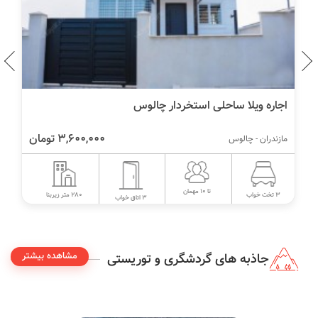
اجاره ویلا ساحلی استخردار چالوس
3,600,000 تومان
مازندران - چالوس
تا 10 مهمان
280 متر زیربنا
3 تخت خواب
3 اتاق خواب
مشاهده بیشتر
جاذبه های گردشگری و توریستی