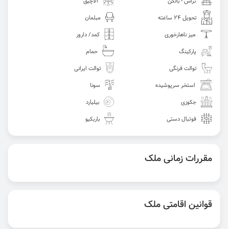
تراس - بالکن
آلاچیق
تحویل 24 ساعته
مبلمان
میز ناهارخوری
کمد/ دارور
پارکینگ
حمام
توالت فرنگی
توالت ایرانی
استخر سرپوشیده
سونا
جکوزی
بیلیارد
فوتبال دستی
باربکیو
مقررات زمانی ملک
قوانین اقامتی ملک