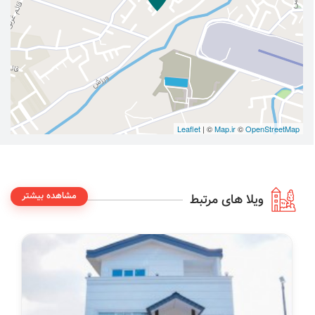
Leaflet
| ©
Map.ir
©
OpenStreetMap
مشاهده بیشتر
ویلا های مرتبط