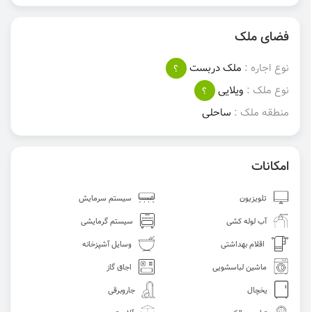
فضای ملک
نوع اجاره :
ملک دربست
؟
نوع ملک :
ویلایی
؟
منطقه ملک :
ساحلی
امکانات
تلویزیون
سیستم سرمایش
آب لوله کشی
سیستم گرمایشی
اقلام بهداشتی
وسایل آشپزخانه
ماشین لباسشویی
اجاق گاز
یخچال
جاروبرقی