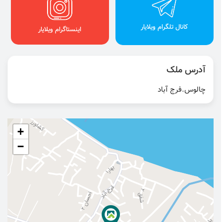
کانال تلگرام ویلایار
اینستاگرام ویلایار
آدرس ملک
چالوس.فرج آباد
+
−