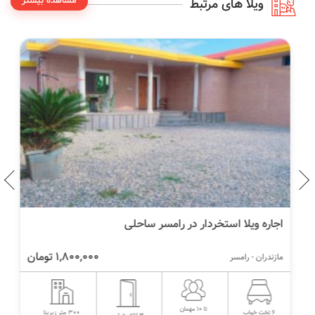
مشاهده بیشتر
ویلا های مرتبط
اجاره ویلا استخردار در رامسر ساحلی
1,800,000 تومان
مازندران - رامسر
تا 10 مهمان
300 متر زیربنا
6 تخت خواب