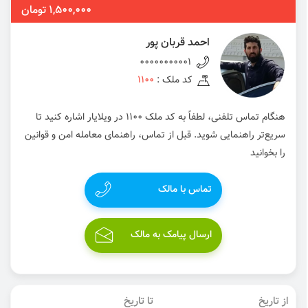
1,500,000 تومان
احمد قربان پور
00000000001
کد ملک :
1100
هنگام تماس تلفنی، لطفاً به کد ملک 1100 در ویلایار اشاره کنید تا
سریع‌تر راهنمایی شوید. قبل از تماس، راهنمای معامله امن و قوانین
را بخوانید
تماس با مالک
ارسال پیامک به مالک
از تاریخ
تا تاریخ