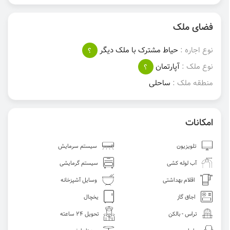
فضای ملک
نوع اجاره :
حیاط مشترک با ملک دیگر
؟
نوع ملک :
آپارتمان
؟
منطقه ملک :
ساحلی
امکانات
تلویزیون
سیستم سرمایش
آب لوله کشی
سیستم گرمایشی
اقلام بهداشتی
وسایل آشپزخانه
اجاق گاز
یخچال
تراس - بالکن
تحویل 24 ساعته