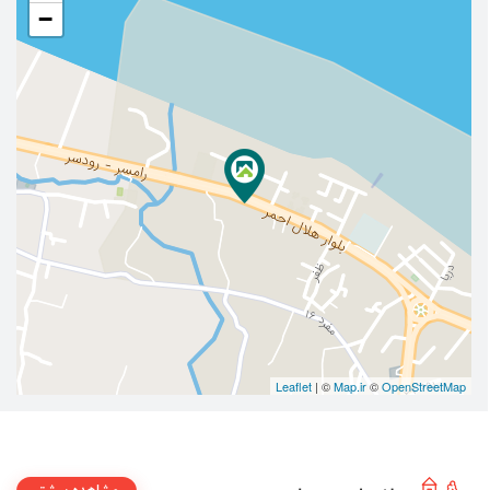
−
Leaflet
| ©
Map.ir
©
OpenStreetMap