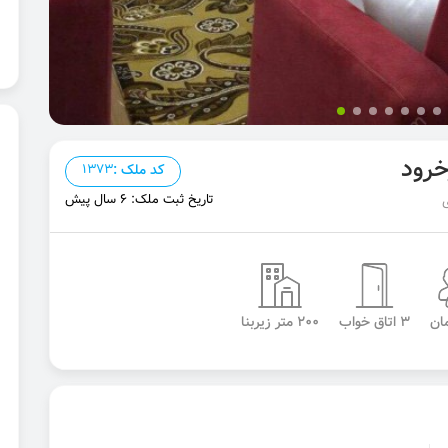
خرود
کد ملک :
1373
تاریخ ثبت ملک: 6 سال پیش
3 اتاق خواب
200 متر زیربنا