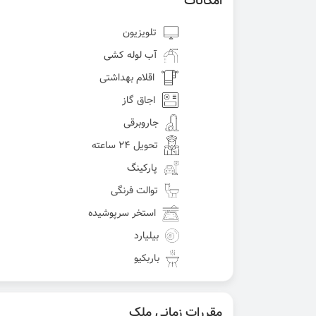
امکانات
تلویزیون
آب لوله کشی
اقلام بهداشتی
اجاق گاز
جاروبرقی
تحویل 24 ساعته
پارکینگ
توالت فرنگی
استخر سرپوشیده
بیلیارد
باربکیو
مقررات زمانی ملک