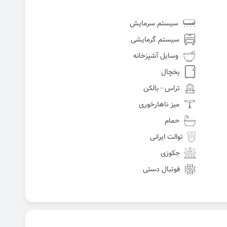
سیستم سرمایش
سیستم گرمایشی
وسایل آشپزخانه
یخچال
تراس - بالکن
میز ناهارخوری
حمام
توالت ایرانی
جکوزی
فوتبال دستی