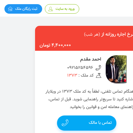
ورود به سایت
ثبت رایگان ملک
رخ اجاره روزانه از
(هر شب)
4,400,000 تومان
احمد مقدم
09215254596
کد ملک :
1373
هنگام تماس تلفنی، لطفاً به کد ملک 1373 در ویلایار
شاره کنید تا سریع‌تر راهنمایی شوید. قبل از تماس،
اهنمای معامله امن و قوانین را بخوانید
تماس با مالک