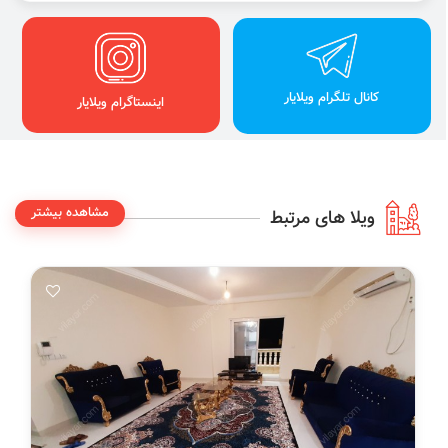
کانال تلگرام ویلایار
اینستاگرام ویلایار
مشاهده بیشتر
ویلا های مرتبط