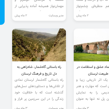
که آب و درخت و سنگ
منطقه با مردمانی خونگرم و
 منظره‌ای چشم‌نواز
مهمان‌نواز همیشه آماده پذیرایی از
ین مکان بهترین پناهگاه
مسافران است اگر به لرستان سفر
2 ماه پیش
مدیر وبسایت
2 ماه پیش
ز شلوغی‌های روزمره و
کردید حتما ونایی را در لیست سفر
خود قرار...
ماد عشق و استقامت در
راه باستانی گاه‌شمار، شاه‌راهی به
طبیعت لرستان
دل تاریخ و فرهنگ لرستان
ک اثر تاریخی زیبا و
راه باستانی گاه‌شمار لرستان نمادی
ن است که مهارت و هنر
از تلاش‌ها و دستاوردهای نسل‌های
دیمی را به نمایش
گذشته است که با خلاقیت خود
ین پل نه تنها به عنوان
زندگی را در این سرزمین پر فراز و
اطی عمل می‌کند، بلکه
نشیب ساخته‌اند.
3 ماه پیش
مدیر وبسایت
3 ماه پیش