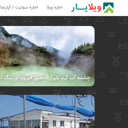
اجاره ویلا
اجاره سوئیت / آپارتما
چشمه آب گرم بلیران؛ عقیق فیروزه ای رنگ آ