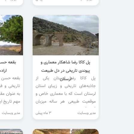
کنید یا فقط از سکوت لذت ببرید.
یادآور تاری
است.
پل کاکا رضا شاهکار معماری و
بقعه حسن
پیوندی تاریخی در دل طبیعت
اراد
پل کاکا رضا لرستان یکی از
بقعه حسن گا
لرستان
جاذبه‌های تاریخی و زیبای استان
تاریخی و ف
لرستان است که با معماری خاص و
به عنوان مق
موقعیت طبیعی هر ساله میزبان
مهم تاریخ ای
گردشگران زیادی از سراسر کشور
مدیر وبسایت
3 ماه پیش
مدیر وبسایت
است.