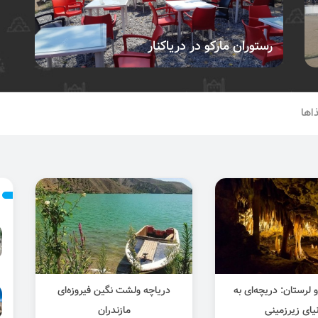
رستوران مارکو در دریاکنار
اها
و لرستان: دریچه‌ای به
دریاچه ولشت نگین فیروزه‌ای
یای زیرزمینی
مازندران