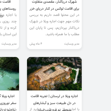
شهرک دریاکنار، مقصدی متفاوت
اقامت د
برای اقامت لوکس در کنار دریای خزر
روستاهای پلک
در این محتوا قصد داریم به بررسی
با اجاره ویل
وی
نکات مهم جهت اجاره ویلا در شهرک
چند روزی ر
دریاکنار بپردازیم، پس تا پایان این
کرده و از ت
مطلب با ما همراه باشید.
این استان با
مدیر وبسایت
4 ماه پیش
مدیر وبسایت
اجاره ویلا در لرستان | تجربه اقامت
اجاره ویلا
در دل طبیعت سبز و آبشارهای
سفر نوروزی،
با اجاره ویلا در لرستان می‌توانید از
با اجاره وی
منحصر به فرد غرب ایران
بازدید از ز