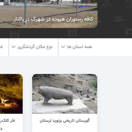
كافه رستوران هيوده در شهرک دریاکنار
همه استان ها
نوع مکان گردشگری
غذ
گورستان تاریخی بزنوید لرستان
غار کلک‌ر
دن