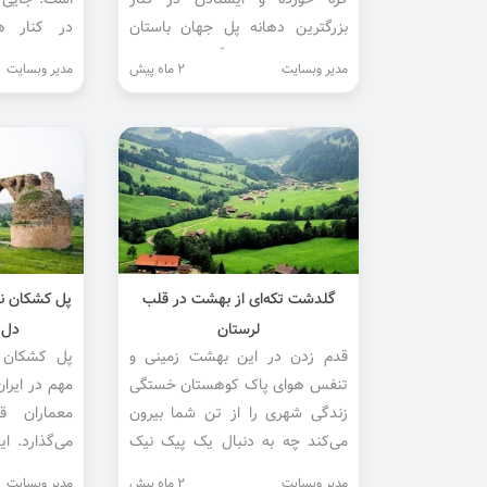
گره خورده‌ و ایستادن در کنار
است. جایی 
بزرگترین دهانه پل جهان باستان
در کنار هم
حسی از غرور و شگفتی به انسان
ساخته‌اند. ا
مدیر وبسایت
2 ماه پیش
مدیر وبسایت
می‌دهد.
برای فرار ا
تجدید انر...
گلدشت تکه‌ای از بهشت در قلب
پل کشکان ن
لرستان
دل 
قدم زدن در این بهشت زمینی و
پل کشکان ی
تنفس هوای پاک کوهستان خستگی
مهم در ایرا
زندگی شهری را از تن شما بیرون
معماران ق
می‌کند چه به دنبال یک پیک‌ نیک
می‌گذارد. ا
ساده باشید و چه بخواهید عکاسی
یک راه ارتب
مدیر وبسایت
2 ماه پیش
مدیر وبسایت