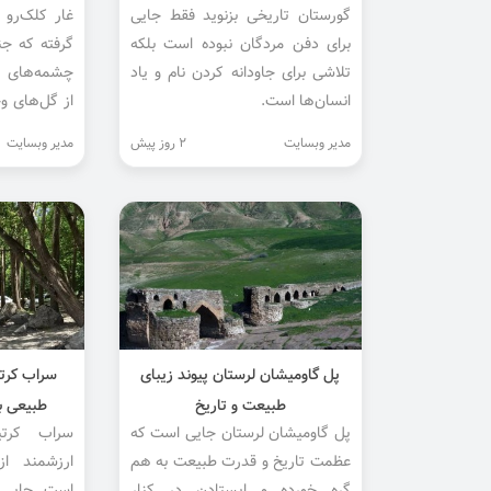
گورستان تاریخی بزنوید فقط جایی
غار کلک‌رو د
برای دفن مردگان نبوده است بلکه
گرفته که جن
تلاشی برای جاودانه کردن نام و یاد
چشمه‌های ج
انسان‌ها است.
از گل‌های و
کرده‌اند.
مدیر وبسایت
2 روز پیش
مدیر وبسایت
پل گاومیشان لرستان پیوند زیبای
سراب کرتی
طبیعت و تاریخ
طبیعی با
پل گاومیشان لرستان جایی است که
سراب کرتی
عظمت تاریخ و قدرت طبیعت به هم
ارزشمند ا