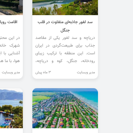
سد لفور جاذبه‌ای متفاوت در قلب
اقامت رویا
جنگل
دریاچه و سد لفور یکی از مقاصد
در این محتو
جذاب برای طبیعت‌گردی در ایران
شهرک خانه 
است. این منطقه با ترکیب زیبای
آشنایی با 
رودخانه، جنگل، کوه و دریاچه،
هوا، با ما هم
فضایی دلنشین برای مسافران ایجاد
مدیر وبسایت
3 ماه پیش
مدیر وبسایت
کرده است.