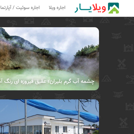
اجاره ویلا
اجاره سوئیت / آپارتما
چشمه آب گرم بلیران؛ عقیق فیروزه ای رنگ آ