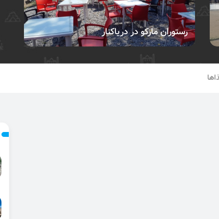
رستوران مارکو در دریاکنار
اها