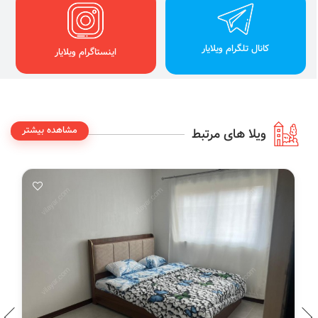
کانال تلگرام ویلایار
اینستاگرام ویلایار
مشاهده بیشتر
ویلا های مرتبط