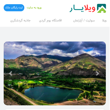
ورود به سایت
ثبت رایگان ملک
ویلا
سوئیت / آپارتمان
اقامتگاه بوم گردی
جاذبه گردشگری