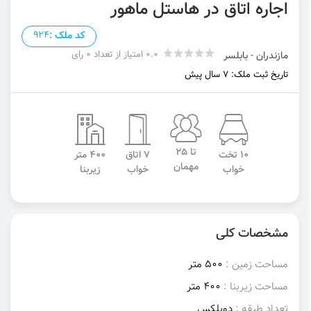
اجاره اتاق در هاستل ماهور
کد ملک :
924
0.0 امتیاز از تعداد 0 رای
مازندران - بابلسر
تاریخ ثبت ملک: 7 سال پیش
تا 25
10 تخت
7 اتاق
400 متر
مهمان
خواب
خواب
زیربنا
مشخصات کلی
مساحت زمین :
500 متر
مساحت زیربنا :
400 متر
تعداد طبقه :
دوبلکس