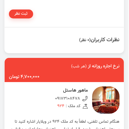
ثبت نظر
نظرات کاربران
(0 نظر)
نرخ اجاره روزانه از
(هر شب)
4,700,000 تومان
ماهور هاستل
09173108478
کد ملک :
924
هنگام تماس تلفنی، لطفاً به کد ملک 924 در ویلایار اشاره کنید تا