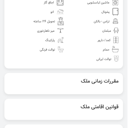
ماشین لباسشویی
اجاق گاز
یخچال
اتو
تراس - بالکن
تحویل 24 ساعته
مبلمان
میز ناهارخوری
کمد/ دارور
پارکینگ
حمام
توالت فرنگی
توالت ایرانی
مقررات زمانی ملک
قوانین اقامتی ملک