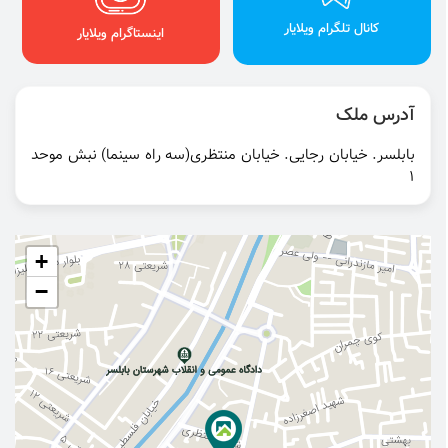
کانال تلگرام ویلایار
اینستاگرام ویلایار
آدرس ملک
بابلسر. خیابان رجایی. خیابان منتظری(سه راه سینما) نبش موحد
۱
+
−