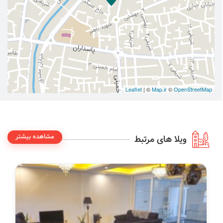
Leaflet
| ©
Map.ir
©
OpenStreetMap
مشاهده بیشتر
ویلا های مرتبط