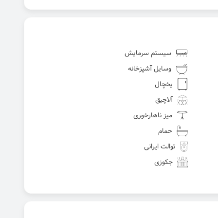
سیستم سرمایش
وسایل آشپزخانه
یخچال
آلاچیق
میز ناهارخوری
حمام
توالت ایرانی
جکوزی