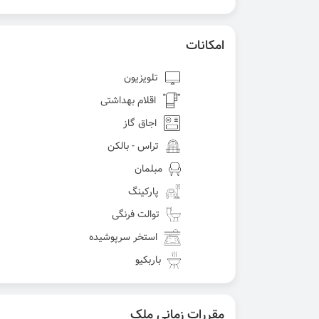
امکانات
تلویزیون
اقلام بهداشتی
اجاق گاز
تراس - بالکن
مبلمان
پارکینگ
توالت فرنگی
استخر سرپوشیده
باربکیو
مقررات زمانی ملک