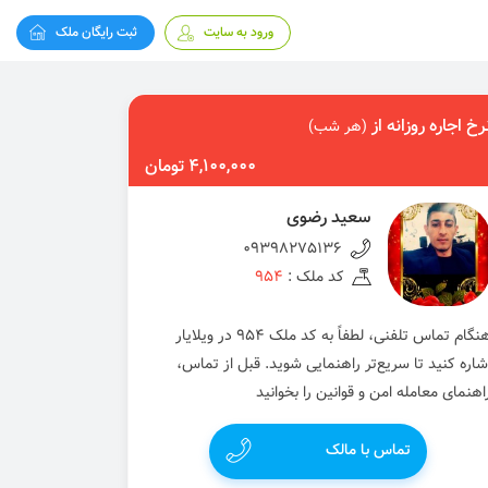
ورود به سایت
ثبت رایگان ملک
رخ اجاره روزانه از
(هر شب)
4,100,000 تومان
سعید رضوی
09398275136
کد ملک :
954
هنگام تماس تلفنی، لطفاً به کد ملک 954 در ویلایار
شاره کنید تا سریع‌تر راهنمایی شوید. قبل از تماس،
اهنمای معامله امن و قوانین را بخوانید
تماس با مالک