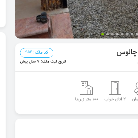
 چالوس
کد ملک :
954
تاریخ ثبت ملک: 7 سال پیش
2 اتاق خواب
100 متر زیربنا