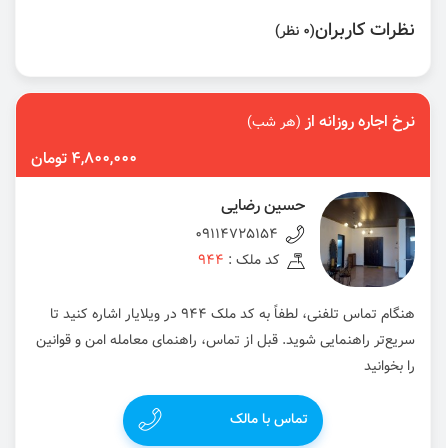
نظرات کاربران
(0 نظر)
نرخ اجاره روزانه از
(هر شب)
4,800,000 تومان
حسین رضایی
09114725154
کد ملک :
944
هنگام تماس تلفنی، لطفاً به کد ملک 944 در ویلایار اشاره کنید تا
سریع‌تر راهنمایی شوید. قبل از تماس، راهنمای معامله امن و قوانین
را بخوانید
تماس با مالک