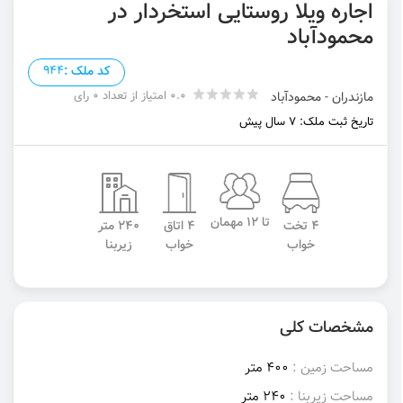
اجاره ویلا روستایی استخردار در
محمودآباد
کد ملک :
944
0.0 امتیاز از تعداد 0 رای
مازندران - محمودآباد
تاریخ ثبت ملک: 7 سال پیش
تا 12 مهمان
4 تخت
4 اتاق
240 متر
خواب
خواب
زیربنا
مشخصات کلی
مساحت زمین :
400 متر
مساحت زیربنا :
240 متر