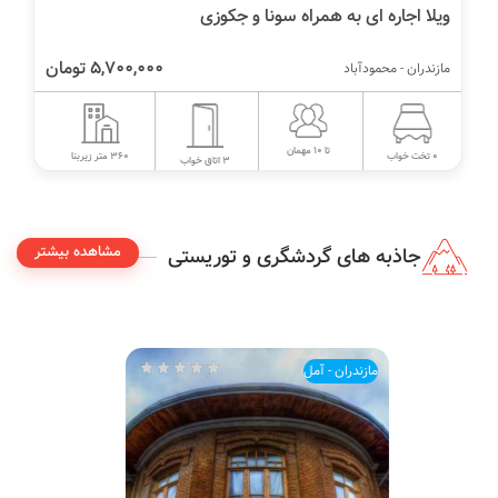
اجاره ویلا استخری روبروی شهرک خانه دریا
3,300,000 تومان
مازندران - محمودآباد
تا 9 مهمان
180 متر زیربنا
6 تخت خواب
3 اتاق خواب
مشاهده بیشتر
جاذبه های گردشگری و توریستی
مازندران - آمل