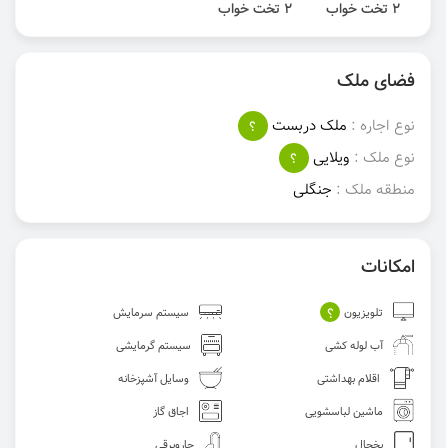
2 تخت خواب
2 تخت خواب
فضای ملک
نوع اجاره :
ملک دربست
؟
نوع ملک :
ویلایی
؟
منطقه ملک :
جنگلی
امکانات
؟
تلویزیون
سیستم سرمایش
آب لوله کشی
سیستم گرمایشی
اقلام بهداشتی
وسایل آشپزخانه
ماشین لباسشویی
اجاق گاز
یخچال
جاروبرقی