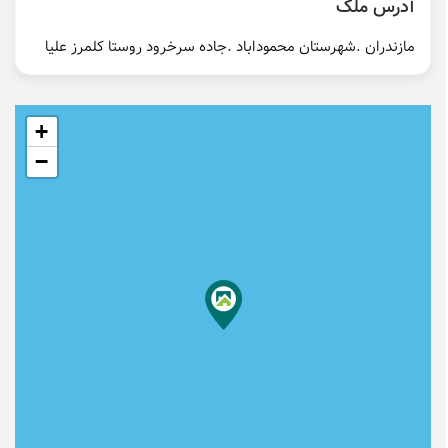
آدرس ملک
مازندران .شهرستان محموداباد .جاده سرخرود روستا کلمرز علیا
+
−