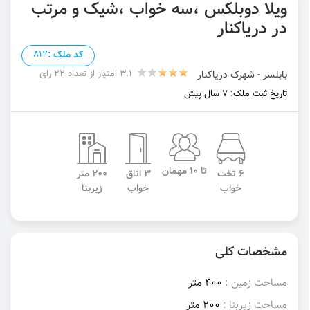
ویلا دوبلکس ،سه خواب ،شیک و مرتب
در دریاکنار
کد ملک :
812
3.1 امتیاز از تعداد 22 رای
بابلسر - شهرک دریاکنار
تاریخ ثبت ملک: 7 سال پیش
تا 10 مهمان
6 تخت
3 اتاق
200 متر
خواب
خواب
زیربنا
مشخصات کلی
مساحت زمین :
400 متر
مساحت زیربنا :
200 متر