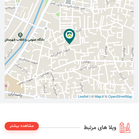
Leaflet
| ©
Map.ir
©
OpenStreetMap
مشاهده بیشتر
ویلا های مرتبط