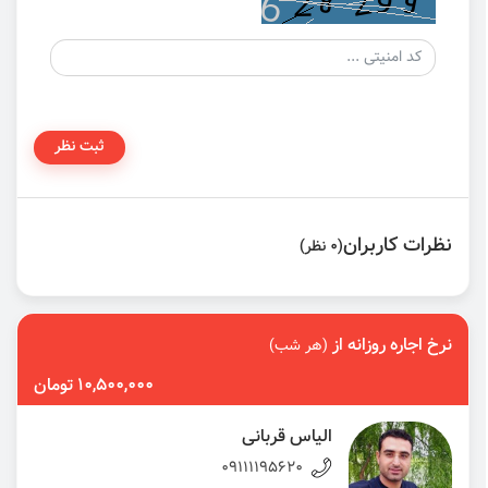
ثبت نظر
نظرات کاربران
(0 نظر)
نرخ اجاره روزانه از
(هر شب)
10,500,000 تومان
الیاس قربانی
09111195620