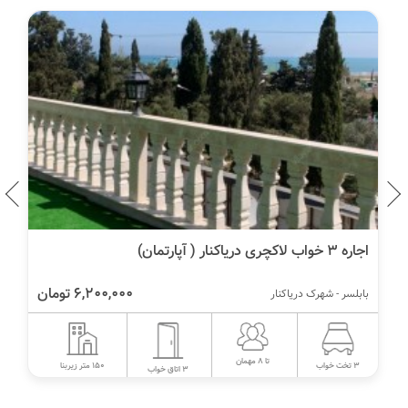
اجاره ۳ خواب لاکچری دریاکنار ( آپارتمان)
6,200,000 تومان
بابلسر - شهرک دریاکنار
تا 8 مهمان
150 متر زیربنا
3 تخت خواب
3 اتاق خواب