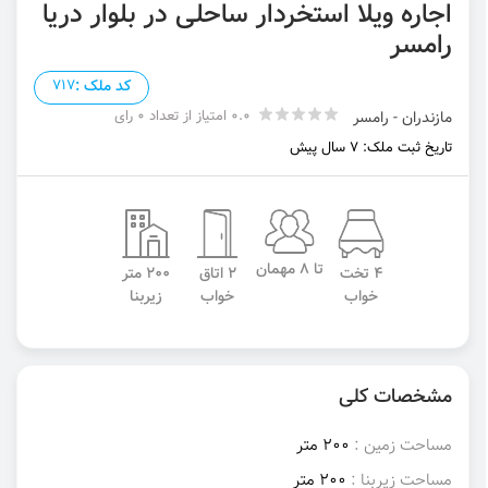
اجاره ویلا استخردار ساحلی در بلوار دریا
رامسر
کد ملک :
717
0.0 امتیاز از تعداد 0 رای
مازندران - رامسر
تاریخ ثبت ملک: 7 سال پیش
تا 8 مهمان
4 تخت
2 اتاق
200 متر
خواب
خواب
زیربنا
مشخصات کلی
مساحت زمین :
200 متر
مساحت زیربنا :
200 متر