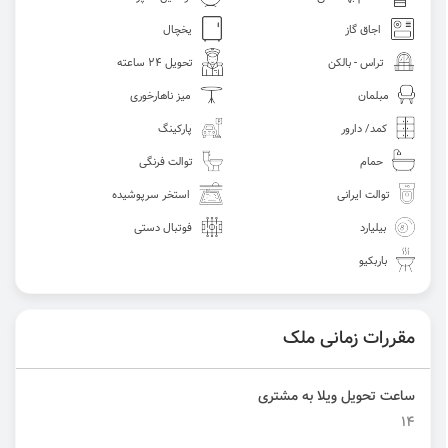
اجاق گاز
یخچال
تراس - بالکن
تحویل 24 ساعته
مبلمان
میز ناهارخوری
کمد/ دارور
پارکینگ
حمام
توالت فرنگی
توالت ایرانی
استخر سرپوشیده
بیلیارد
فوتبال دستی
باربکیو
مقررات زمانی ملک
ساعت تحویل ویلا به مشتری
14