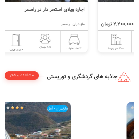
اجاره ویلای استخر دار در رامسر
1,800,000 تومان
مازندران - رامسر
تا 8 مهمان
250 متر زیربنا
3 تخت خواب
2 اتاق خواب
مشاهده بیشتر
جاذبه های گردشگری و توریستی
مازندران - آمل