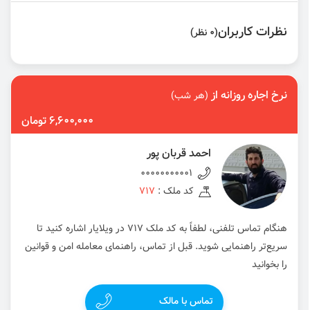
نظرات کاربران
(0 نظر)
نرخ اجاره روزانه از
(هر شب)
6,600,000 تومان
احمد قربان پور
00000000001
کد ملک :
717
هنگام تماس تلفنی، لطفاً به کد ملک 717 در ویلایار اشاره کنید تا
سریع‌تر راهنمایی شوید. قبل از تماس، راهنمای معامله امن و قوانین
را بخوانید
تماس با مالک