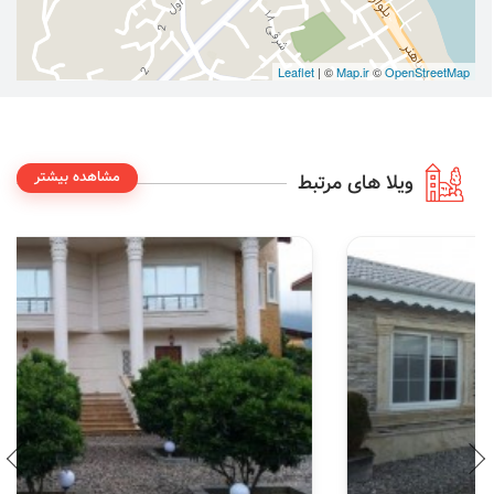
Leaflet
| ©
Map.ir
©
OpenStreetMap
مشاهده بیشتر
ویلا های مرتبط