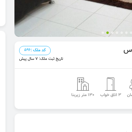
وس
کد ملک :
596
تاریخ ثبت ملک: 7 سال پیش
3 اتاق خواب
130 متر زیربنا