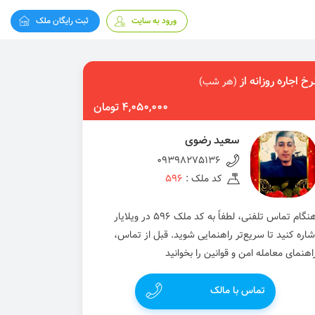
ورود به سایت
ثبت رایگان ملک
رخ اجاره روزانه از
(هر شب)
4,050,000 تومان
سعید رضوی
09398275136
کد ملک :
596
هنگام تماس تلفنی، لطفاً به کد ملک 596 در ویلایار
شاره کنید تا سریع‌تر راهنمایی شوید. قبل از تماس،
اهنمای معامله امن و قوانین را بخوانید
تماس با مالک