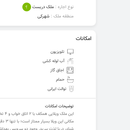
نوع اجاره :
ملک دربست
؟
منطقه ملک :
شهرکی
امکانات
تلویزیون
آب لوله کشی
اجاق گاز
حمام
توالت ایرانی
توضیحات امکانات
مکانی 
شنای دریا لذت ببرید. وجود دو سرویس بهداشتی