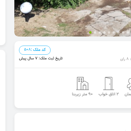
کد ملک :
508
تاریخ ثبت ملک: 7 سال پیش
2 اتاق خواب
90 متر زیربنا