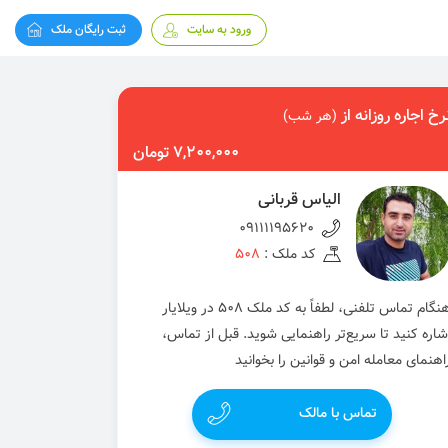
ورود به سایت
ثبت رایگان ملک
رخ اجاره روزانه از
(هر شب)
7,200,000 تومان
الیاس قربانی
09111195620
کد ملک :
508
هنگام تماس تلفنی، لطفاً به کد ملک 508 در ویلایار
شاره کنید تا سریع‌تر راهنمایی شوید. قبل از تماس،
اهنمای معامله امن و قوانین را بخوانید
تماس با مالک