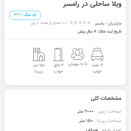
ویلا ساحلی در رامسر
کد ملک :
442
0.0 امتیاز از تعداد 0 رای
مازندران - رامسر
تاریخ ثبت ملک: 7 سال پیش
تا 10 مهمان
4 تخت
2 اتاق
150 متر
خواب
خواب
زیربنا
مشخصات کلی
مساحت زمین :
2000 متر
مساحت زیربنا :
150 متر
تعداد طبقه :
همکف