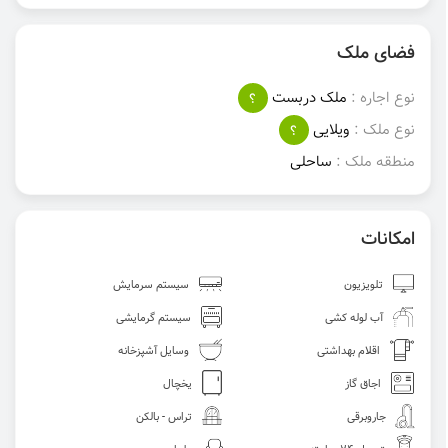
فضای ملک
نوع اجاره :
ملک دربست
؟
نوع ملک :
ویلایی
؟
منطقه ملک :
ساحلی
امکانات
تلویزیون
سیستم سرمایش
آب لوله کشی
سیستم گرمایشی
اقلام بهداشتی
وسایل آشپزخانه
اجاق گاز
یخچال
جاروبرقی
تراس - بالکن