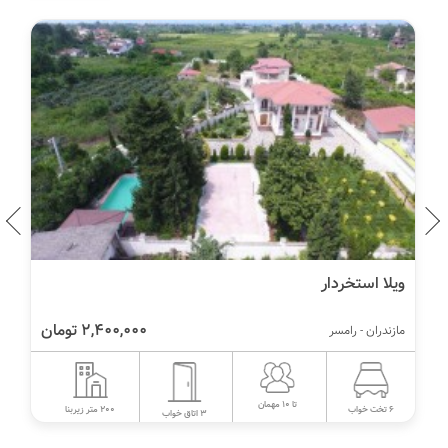
ویلا استخردار
2,400,000 تومان
مازندران - رامسر
تا 10 مهمان
200 متر زیربنا
6 تخت خواب
3 اتاق خواب