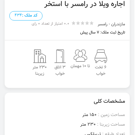
اجاره ویلا در رامسر با استخر
کد ملک :
434
0.0 امتیاز از تعداد 0 رای
مازندران - رامسر
تاریخ ثبت ملک: 7 سال پیش
تا 10 مهمان
6 تخت
3 اتاق
230 متر
خواب
خواب
زیربنا
مشخصات کلی
مساحت زمین :
150 متر
مساحت زیربنا :
230 متر
تعداد طبقه :
تریبلکس