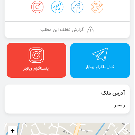
گزارش تخلف این مطلب
کانال تلگرام ویلایار
اینستاگرام ویلایار
آدرس ملک
رامسر
+