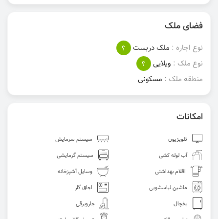
فضای ملک
نوع اجاره :
ملک دربست
؟
نوع ملک :
ویلایی
؟
منطقه ملک :
مسکونی
امکانات
تلویزیون
سیستم سرمایش
آب لوله کشی
سیستم گرمایشی
اقلام بهداشتی
وسایل آشپزخانه
ماشین لباسشویی
اجاق گاز
یخچال
جاروبرقی