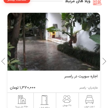
ویلا های مرتبط
اجاره سوییت در رامسر
1,320,000 تومان
مازندران - رامسر
تا 4 مهمان
350 متر زیربنا
1 تخت خواب
0 اتاق خواب