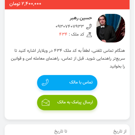
2,400,000 تومان
حسین رهبر
09307407933
کد ملک :
434
هنگام تماس تلفنی، لطفاً به کد ملک 434 در ویلایار اشاره کنید تا
سریع‌تر راهنمایی شوید. قبل از تماس، راهنمای معامله امن و قوانین
را بخوانید
تماس با مالک
ارسال پیامک به مالک
از تاریخ
تا تاریخ