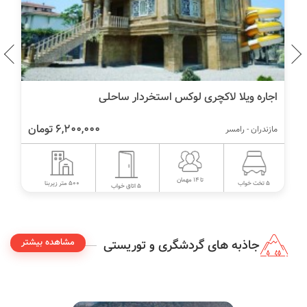
اجاره ویلا لاکچری لوکس استخردار ساحلی
6,200,000 تومان
مازندران - رامسر
تا 14 مهمان
500 متر زیربنا
5 تخت خواب
5 اتاق خواب
مشاهده بیشتر
جاذبه های گردشگری و توریستی