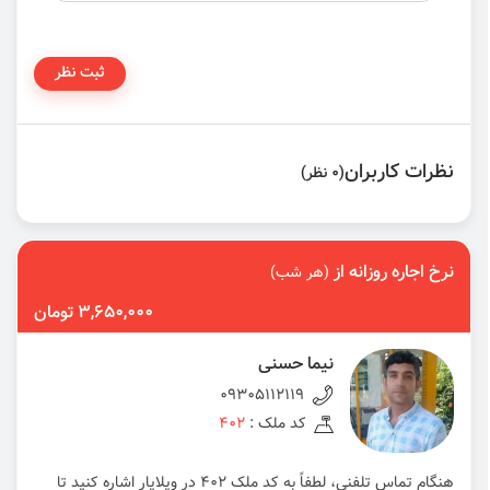
ثبت نظر
نظرات کاربران
(0 نظر)
نرخ اجاره روزانه از
(هر شب)
3,650,000 تومان
نیما حسنی
09305112119
کد ملک :
402
هنگام تماس تلفنی، لطفاً به کد ملک 402 در ویلایار اشاره کنید تا