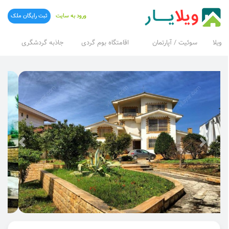
ورود به سایت
ثبت رایگان ملک
ویلا
سوئیت / آپارتمان
اقامتگاه بوم گردی
جاذبه گردشگری