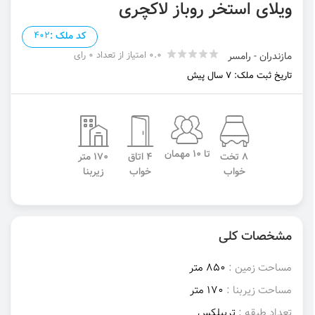
ویلای استخر روباز لاکچری
کد ملک :
402
0.0 امتیاز از تعداد 0 رای
مازندران - رامسر
تاریخ ثبت ملک: 7 سال پیش
تا 10 مهمان
8 تخت
4 اتاق
170 متر
خواب
خواب
زیربنا
مشخصات کلی
مساحت زمین :
850 متر
مساحت زیربنا :
170 متر
تعداد طبقه :
تریبلکس