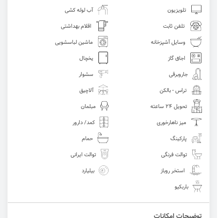
تلویزیون
آب لوله کشی
تلفن ثابت
اقلام بهداشتی
وسایل آشپزخانه
ماشین لباسشویی
اجاق گاز
یخچال
جاروبرقی
سشوار
تراس - بالکن
آلاچیق
تحویل 24 ساعته
مبلمان
میز ناهارخوری
کمد/ دارور
پارکینگ
حمام
توالت فرنگی
توالت ایرانی
استخر روباز
بیلیارد
باربکیو
توضیحات امکانات