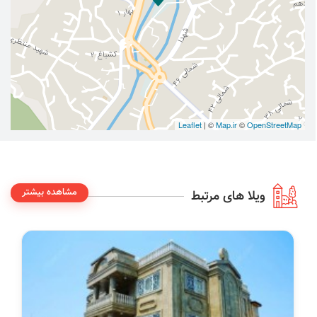
Leaflet
| ©
Map.ir
©
OpenStreetMap
مشاهده بیشتر
ویلا های مرتبط