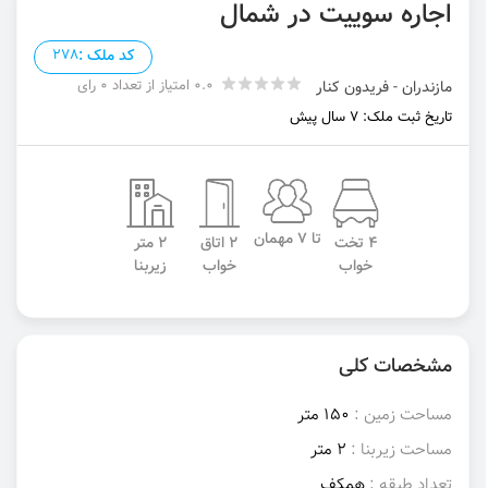
اجاره سوییت در شمال
کد ملک :
278
0.0 امتیاز از تعداد 0 رای
مازندران - فریدون کنار
تاریخ ثبت ملک: 7 سال پیش
تا 7 مهمان
4 تخت
2 اتاق
2 متر
خواب
خواب
زیربنا
مشخصات کلی
مساحت زمین :
150 متر
مساحت زیربنا :
2 متر
تعداد طبقه :
همکف