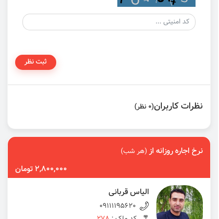
ثبت نظر
نظرات کاربران
(0 نظر)
نرخ اجاره روزانه از
(هر شب)
2,800,000 تومان
الیاس قربانی
09111195620