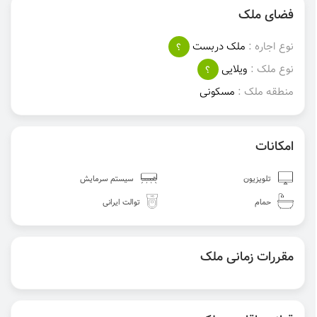
فضای ملک
نوع اجاره :
ملک دربست
؟
نوع ملک :
ویلایی
؟
منطقه ملک :
مسکونی
امکانات
تلویزیون
سیستم سرمایش
حمام
توالت ایرانی
مقررات زمانی ملک