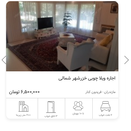
اجاره ویلا چوبی خزرشهر شمالی
6,500,000 تومان
مازندران - فریدون کنار
تا 10 مهمان
200 متر زیربنا
6 تخت خواب
3 اتاق خواب