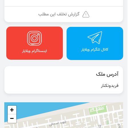
گزارش تخلف این مطلب
کانال تلگرام ویلایار
اینستاگرام ویلایار
آدرس ملک
فربدونکنار
+
−