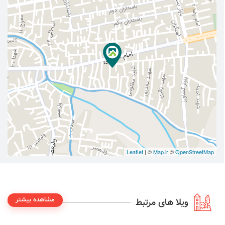
Leaflet
| ©
Map.ir
©
OpenStreetMap
مشاهده بیشتر
ویلا های مرتبط