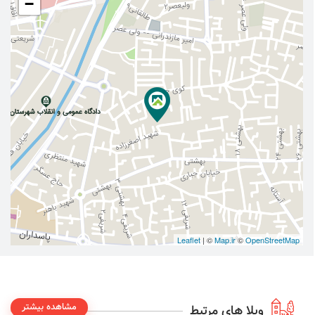
−
Leaflet
| ©
Map.ir
©
OpenStreetMap
مشاهده بیشتر
ویلا های مرتبط