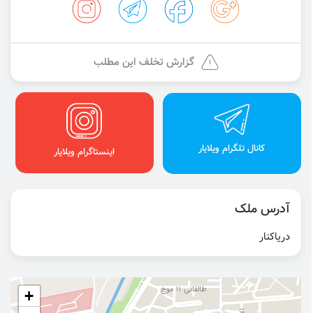
گزارش تخلف این مطلب
کانال تلگرام ویلایار
اینستاگرام ویلایار
آدرس ملک
دریاکنار
+