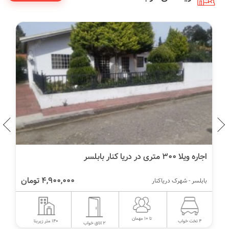
اجاره ویلا 300 متری در دریا کنار بابلسر
4,900,000 تومان
بابلسر - شهرک دریاکنار
تا 10 مهمان
140 متر زیربنا
4 تخت خواب
2 اتاق خواب