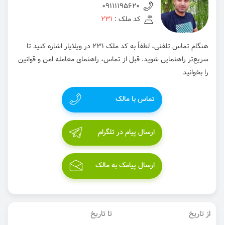
09111195620
کد ملک :
231
هنگام تماس تلفنی، لطفاً به کد ملک 231 در ویلایار اشاره کنید تا
سریع‌تر راهنمایی شوید. قبل از تماس، راهنمای معامله امن و قوانین
را بخوانید
تماس با مالک
ارسال پیام در تلگرام
ارسال پیامک به مالک
از تاریخ
تا تاریخ