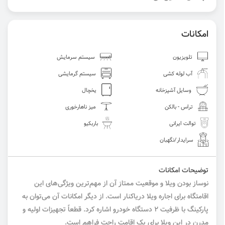
امکانات
تلویزیون
سیستم سرمایش
آب لوله کشی
سیستم گرمایشی
وسایل آشپزخانه
یخچال
تراس - بالکن
میز ناهارخوری
توالت ایرانی
باربکیو
سرایدار/نگهبان
توضیحات امکانات
نوساز بودن ویلا و موقعیت ممتاز آن از مهم‌ترین ویژگی‌های این
اقامتگاه برای اجاره ویلا دریاکنار است. از دیگر امکانات آن می‌توان به
پارکینگ با ظرفیت ۲ دستگاه خودرو اشاره کرد. قطعاً تجهیزات اولیه و
مدرن در این ویلا برای یک اقامت راحت فراهم است.