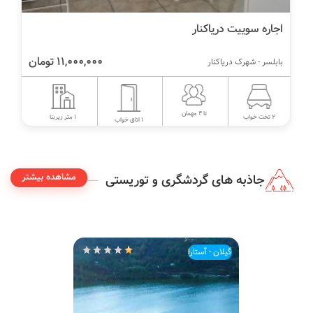
اجاره سوییت دریاکنار
11,000,000 تومان
بابلسر - شهرک دریاکنار
تا 4 مهمان
1 متر زیربنا
2 تخت خواب
1 اتاق خواب
مشاهده بیشتر
جاذبه های گردشگری و توریستی
گیلان - آستارا