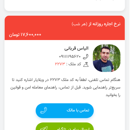
نرخ اجاره روزانه از
(هر شب)
17,600,000 تومان
الیاس قربانی
09111195620
کد ملک :
2273
هنگام تماس تلفنی، لطفاً به کد ملک 2273 در ویلایار اشاره کنید تا
سریع‌تر راهنمایی شوید. قبل از تماس، راهنمای معامله امن و قوانین
را بخوانید
تماس با مالک
ارسال پیام در تلگرام