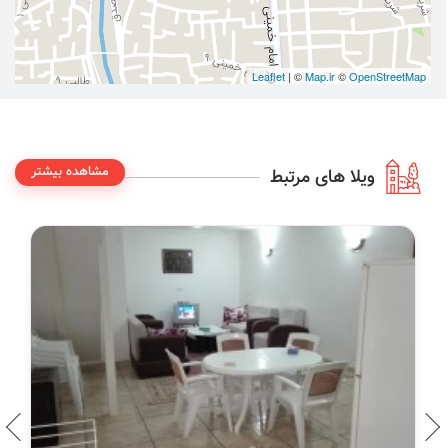
Leaflet
| ©
Map.ir
©
OpenStreetMap
مشاهده بیشتر
ویلا های مرتبط