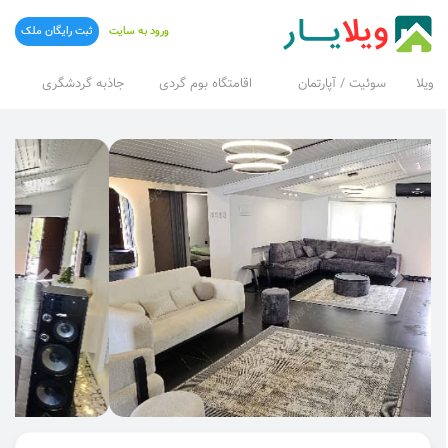
ورود به سایت
ثبت رایگان ملک
ویلا
سوئیت / آپارتمان
اقامتگاه بوم گردی
جاذبه گردشگری