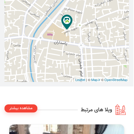
Leaflet
| ©
Map.ir
©
OpenStreetMap
مشاهده بیشتر
ویلا های مرتبط