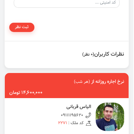
ثبت نظر
نظرات کاربران
(0 نظر)
نرخ اجاره روزانه از
(هر شب)
14,600,000 تومان
الیاس قربانی
09111195620
کد ملک :
2271