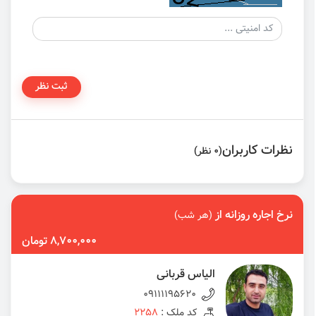
ثبت نظر
نظرات کاربران
(0 نظر)
نرخ اجاره روزانه از
(هر شب)
8,700,000 تومان
الیاس قربانی
09111195620
کد ملک :
2258