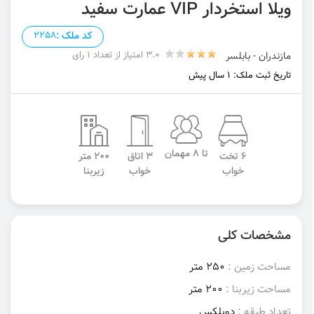
ویلا استخردار VIP عمارت سفید
کد ملک :
2258
3.0 امتیاز از تعداد 1 رای
مازندران - بابلسر
تاریخ ثبت ملک: 1 سال پیش
تا 8 مهمان
6 تخت
3 اتاق
200 متر
خواب
خواب
زیربنا
مشخصات کلی
مساحت زمین :
250 متر
مساحت زیربنا :
200 متر
تعداد طبقه :
دوبلکس