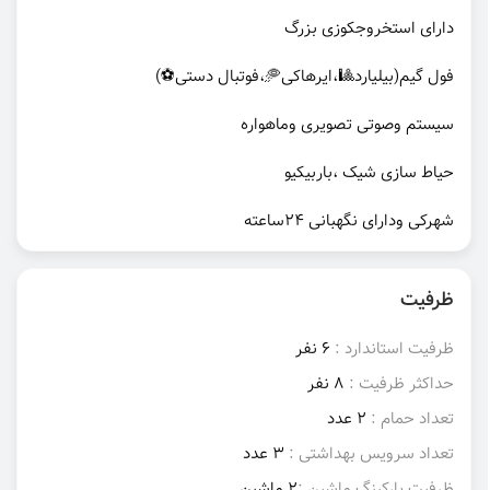
دارای استخروجکوزی بزرگ
فول گیم(بیلیارد🎱،ایرهاکی🥏،فوتبال دستی⚽️)
سیستم وصوتی تصویری وماهواره
حیاط سازی شیک ،باربیکیو
شهرکی ودارای نگهبانی ۲۴ساعته
ظرفیت
ظرفیت استاندارد :
6 نفر
حداکثر ظرفیت :
8 نفر
تعداد حمام :
2 عدد
تعداد سرویس بهداشتی :
3 عدد
ظرفیت پارکینگ ماشین :
2 ماشین