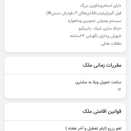
دارای استخروجکوزی بزرگ
فول گیم(بیلیارد🎱،ایرهاکی🥏،فوتبال دستی⚽️)
سیستم وصوتی تصویری وماهواره
حیاط سازی شیک ،باربیکیو
شهرکی ودارای نگهبانی ۲۴ساعته
نظافت هتلی
مقررات زمانی ملک
ساعت تحویل ویلا به مشتری
۱۴
قوانین اقامتی ملک
لغو رزرو (ایام تعطیل و آخر هفته )