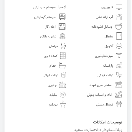
تلویزیون
سیستم سرمایش
آب لوله کشی
سیستم گرمایشی
وسایل آشپزخانه
اجاق گاز
یخچال
تراس - بالکن
آلاچیق
مبلمان
میز ناهارخوری
کمد/ دارور
پارکینگ
حمام
توالت فرنگی
توالت ایرانی
استخر سرپوشیده
جکوزی
اتاق و اسباب ورزش
بیلیارد
فوتبال دستی
باربکیو
توضیحات امکانات
ویلااستخردار vipعمارت سفید