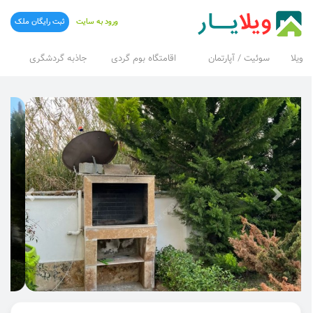
ورود به سایت
ثبت رایگان ملک
ویلا
سوئیت / آپارتمان
اقامتگاه بوم گردی
جاذبه گردشگری