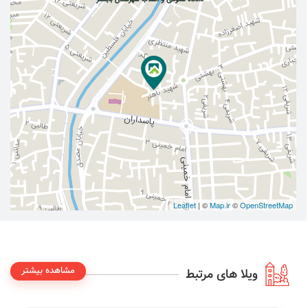
Leaflet
| ©
Map.ir
©
OpenStreetMap
مشاهده بیشتر
ویلا های مرتبط