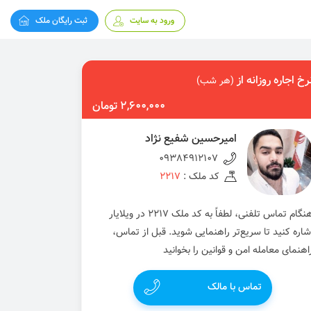
ورود به سایت
ثبت رایگان ملک
رخ اجاره روزانه از
(هر شب)
2,600,000 تومان
اميرحسين شفيع نژاد
09384912107
کد ملک :
2217
هنگام تماس تلفنی، لطفاً به کد ملک 2217 در ویلایار
شاره کنید تا سریع‌تر راهنمایی شوید. قبل از تماس،
اهنمای معامله امن و قوانین را بخوانید
تماس با مالک