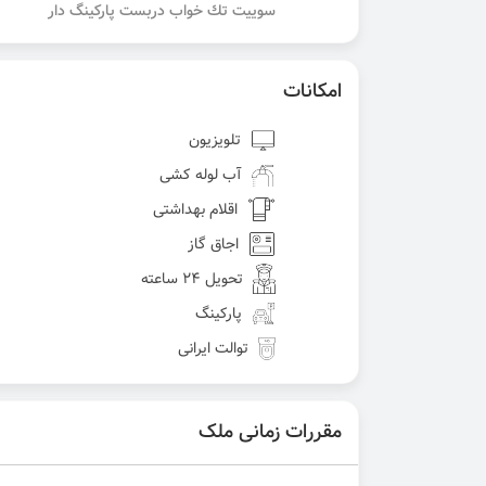
سوييت تك خواب دربست پاركينگ دار
امکانات
تلویزیون
آب لوله کشی
اقلام بهداشتی
اجاق گاز
تحویل 24 ساعته
پارکینگ
توالت ایرانی
مقررات زمانی ملک