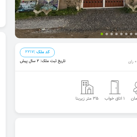
کد ملک :
2217
تاریخ ثبت ملک: 2 سال پیش
1 اتاق خواب
35 متر زیربنا