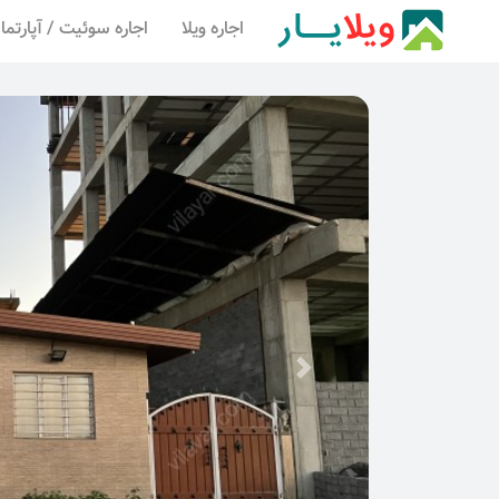
اجاره ویلا
اجاره سوئیت / آپارتما