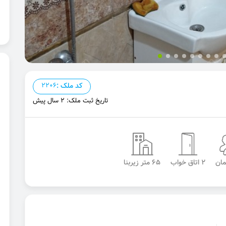
کد ملک :
2206
تاریخ ثبت ملک: 2 سال پیش
2 اتاق خواب
65 متر زیربنا