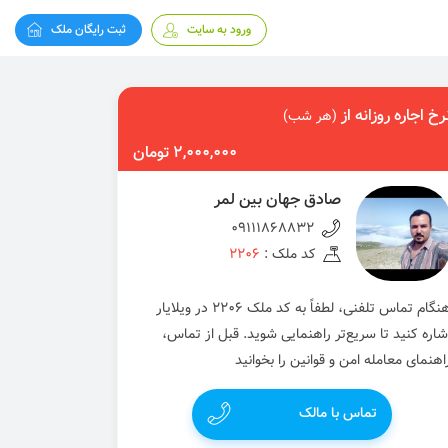
ورود به سایت
ثبت رایگان ملک
رخ اجاره روزانه از
(هر شب)
2,000,000 تومان
صادق جهان بین لمر
09111868832
کد ملک :
2206
هنگام تماس تلفنی، لطفاً به کد ملک 2206 در ویلایار
شاره کنید تا سریع‌تر راهنمایی شوید. قبل از تماس،
اهنمای معامله امن و قوانین را بخوانید
تماس با مالک