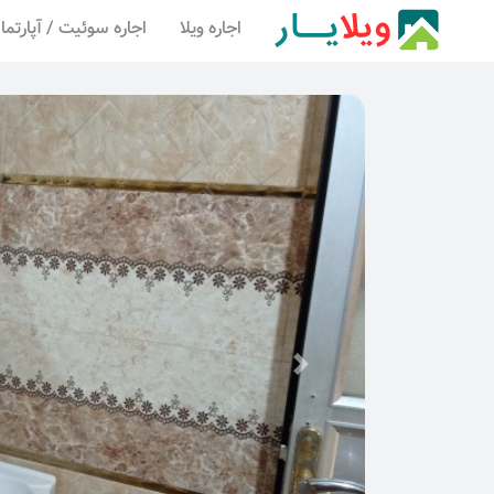
اجاره ویلا
اجاره سوئیت / آپارتما