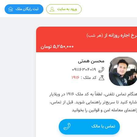
ورود به سایت
ثبت رایگان ملک
رخ اجاره روزانه از
(هر شب)
5,250,000 تومان
محسن همتی
09116304019
کد ملک :
1916
هنگام تماس تلفنی، لطفاً به کد ملک 1916 در ویلایار
شاره کنید تا سریع‌تر راهنمایی شوید. قبل از تماس،
اهنمای معامله امن و قوانین را بخوانید
تماس با مالک