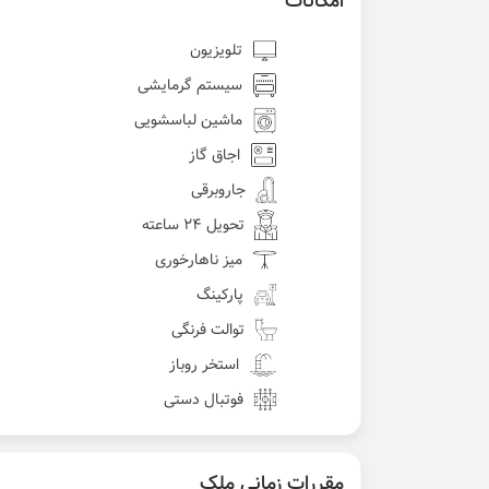
امکانات
تلویزیون
سیستم گرمایشی
ماشین لباسشویی
اجاق گاز
جاروبرقی
تحویل 24 ساعته
میز ناهارخوری
پارکینگ
توالت فرنگی
استخر روباز
فوتبال دستی
مقررات زمانی ملک