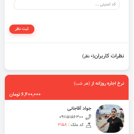
ثبت نظر
نظرات کاربران
(0 نظر)
نرخ اجاره روزانه از
(هر شب)
6,400,000 تومان
جواد آقاجانی
09115156300
کد ملک :
2158