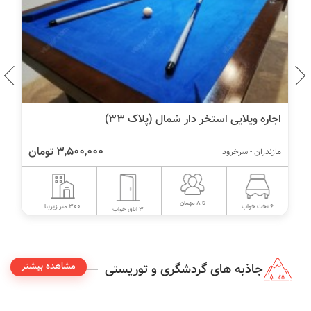
اجاره ویلایی استخر دار شمال (پلاک 33)
3,500,000 تومان
مازندران - سرخرود
تا 8 مهمان
300 متر زیربنا
6 تخت خواب
3 اتاق خواب
مشاهده بیشتر
جاذبه های گردشگری و توریستی