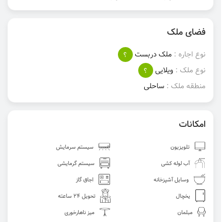
فضای ملک
نوع اجاره :
ملک دربست
؟
نوع ملک :
ویلایی
؟
منطقه ملک :
ساحلی
امکانات
تلویزیون
سیستم سرمایش
آب لوله کشی
سیستم گرمایشی
وسایل آشپزخانه
اجاق گاز
یخچال
تحویل 24 ساعته
مبلمان
میز ناهارخوری