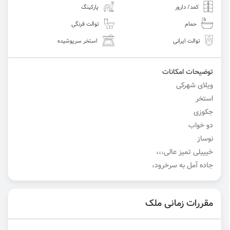
کمد/ دارور
پارکینگ
حمام
توالت فرنگی
توالت ایرانی
استخر سرپوشیده
توضیحات امکانات
ویلای شهرکی
استخر
جکوزی
دو خواب
نوساز
خیییلی تمیز عالی،،،
جاده آمل به سرخرود،
مقررات زمانی ملک