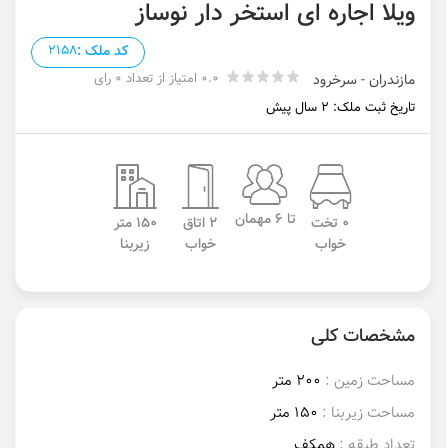
ویلا اجاره ای استخر دار نوساز
کد ملک :
2158
0.0 امتیاز از تعداد 0 رای
مازندران - سرخرود
تاریخ ثبت ملک: 2 سال پیش
تا 6 مهمان
0 تخت
2 اتاق
150 متر
خواب
خواب
زیربنا
مشخصات کلی
مساحت زمین :
200 متر
مساحت زیربنا :
150 متر
تعداد طبقه :
همکف