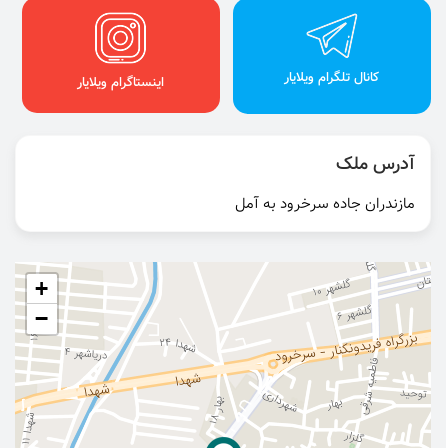
کانال تلگرام ویلایار
اینستاگرام ویلایار
آدرس ملک
مازندران جاده سرخرود به آمل
+
−