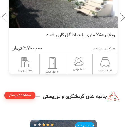
ویلای ۲۵۰ متری با حیاط گل کاری شده
3,700,000 تومان
مازندران - بابلسر
تا 10 مهمان
130 متر زیربنا
3 تخت خواب
3 اتاق خواب
مشاهده بیشتر
جاذبه های گردشگری و توریستی
مازندران - آمل