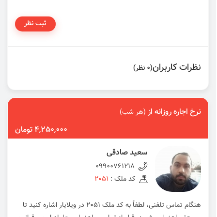
ثبت نظر
نظرات کاربران
(0 نظر)
نرخ اجاره روزانه از
(هر شب)
4,250,000 تومان
سعید صادقی
09900761218
کد ملک :
2051
هنگام تماس تلفنی، لطفاً به کد ملک 2051 در ویلایار اشاره کنید تا