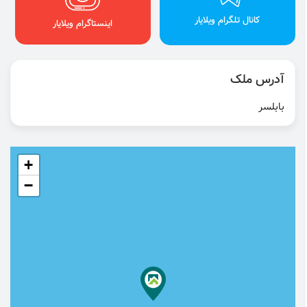
کانال تلگرام ویلایار
اینستاگرام ویلایار
آدرس ملک
بابلسر
+
−