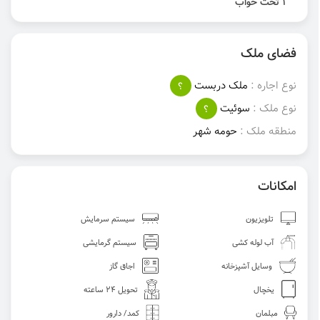
1 تخت خواب
فضای ملک
نوع اجاره :
ملک دربست
؟
نوع ملک :
سوئیت
؟
منطقه ملک :
حومه‌ شهر
امکانات
تلویزیون
سیستم سرمایش
آب لوله کشی
سیستم گرمایشی
وسایل آشپزخانه
اجاق گاز
یخچال
تحویل 24 ساعته
مبلمان
کمد/ دارور