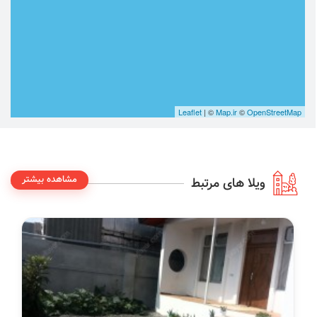
Leaflet
| ©
Map.ir
©
OpenStreetMap
مشاهده بیشتر
ویلا های مرتبط