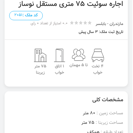
اجاره سوئیت 75 متری مستقل نوساز
کد ملک :
2051
0.0 امتیاز از تعداد 0 رای
مازندران - بابلسر
تاریخ ثبت ملک: 3 سال پیش
تا 5 مهمان
4 تخت
1 اتاق
75 متر
خواب
خواب
زیربنا
مشخصات کلی
مساحت زمین :
80 متر
مساحت زیربنا :
75 متر
تعداد طبقه :
همکف