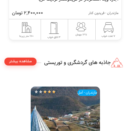
2,400,000 تومان
مازندران - فریدون کنار
تا 12 مهمان
170 متر زیربنا
7 تخت خواب
3 اتاق خواب
مشاهده بیشتر
جاذبه های گردشگری و توریستی
مازندران - آمل