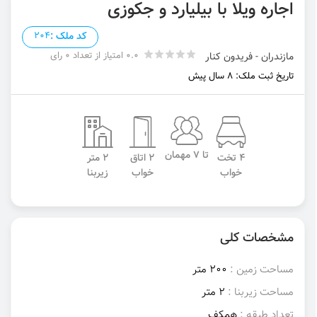
اجاره ویلا با بیلیارد و جکوزی
کد ملک :
204
0.0 امتیاز از تعداد 0 رای
مازندران - فریدون کنار
تاریخ ثبت ملک: 8 سال پیش
تا 7 مهمان
4 تخت
2 اتاق
2 متر
خواب
خواب
زیربنا
مشخصات کلی
مساحت زمین :
200 متر
مساحت زیربنا :
2 متر
تعداد طبقه :
همکف