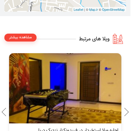
Leaflet
| ©
Map.ir
©
OpenStreetMap
مشاهده بیشتر
ویلا های مرتبط
اجاره ویلا استخردار در فریدونکنار نزدیک دریا