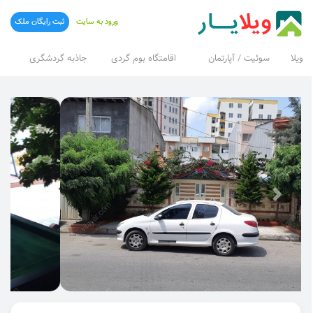
ورود به سایت
ثبت رایگان ملک
ویلا
سوئیت / آپارتمان
اقامتگاه بوم گردی
جاذبه گردشگری