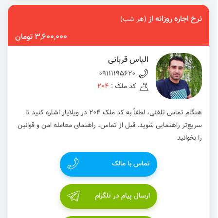
نرخ اجاره روزانه از
(هر شب)
3,600,000 تومان
الیاس قربانی
09111195620
کد ملک :
204
هنگام تماس تلفنی، لطفاً به کد ملک 204 در ویلایار اشاره کنید تا
سریع‌تر راهنمایی شوید. قبل از تماس، راهنمای معامله امن و قوانین
را بخوانید
تماس با مالک
ارسال پیام در تلگرام