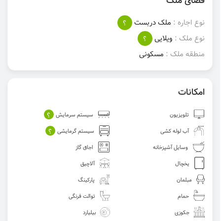
فضای ملک
نوع اجاره :
ملک دربست
؟
نوع ملک :
ویلایی
؟
منطقه ملک :
مسکونی
امکانات
؟
تلویزیون
سیستم سرمایش
؟
آب لوله کشی
سیستم گرمایشی
وسایل آشپزخانه
اجاق گاز
یخچال
آلاچیق
مبلمان
پارکینگ
حمام
توالت فرنگی
جکوزی
بیلیارد