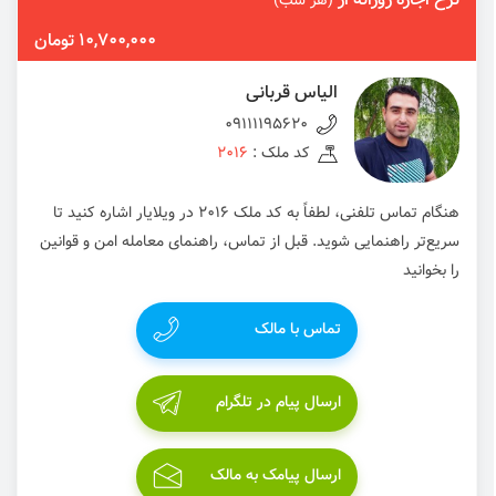
نرخ اجاره روزانه از
(هر شب)
10,700,000 تومان
الیاس قربانی
09111195620
کد ملک :
2016
هنگام تماس تلفنی، لطفاً به کد ملک 2016 در ویلایار اشاره کنید تا
سریع‌تر راهنمایی شوید. قبل از تماس، راهنمای معامله امن و قوانین
را بخوانید
تماس با مالک
ارسال پیام در تلگرام
ارسال پیامک به مالک