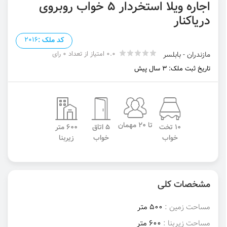
اجاره ویلا استخردار ۵ خواب روبروی
دریاکنار
کد ملک :
2016
0.0 امتیاز از تعداد 0 رای
مازندران - بابلسر
تاریخ ثبت ملک: 3 سال پیش
تا 20 مهمان
10 تخت
5 اتاق
600 متر
خواب
خواب
زیربنا
مشخصات کلی
مساحت زمین :
500 متر
مساحت زیربنا :
600 متر