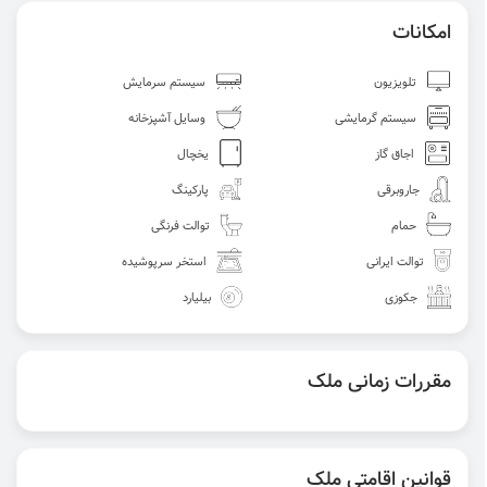
امکانات
تلویزیون
سیستم سرمایش
سیستم گرمایشی
وسایل آشپزخانه
اجاق گاز
یخچال
جاروبرقی
پارکینگ
حمام
توالت فرنگی
توالت ایرانی
استخر سرپوشیده
جکوزی
بیلیارد
مقررات زمانی ملک
قوانین اقامتی ملک