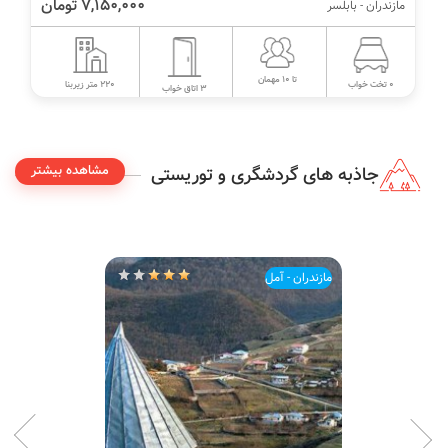
7,150,000 تومان
مازندران - بابلسر
تا 10 مهمان
220 متر زیربنا
0 تخت خواب
3 اتاق خواب
مشاهده بیشتر
جاذبه های گردشگری و توریستی
مازندران - آمل