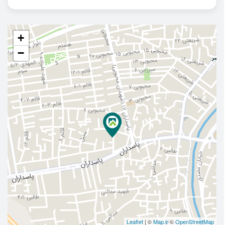
+
−
Leaflet
| ©
Map.ir
©
OpenStreetMap