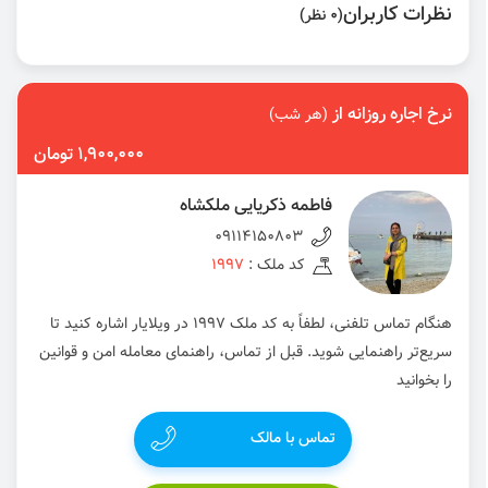
نظرات کاربران
(0 نظر)
نرخ اجاره روزانه از
(هر شب)
1,900,000 تومان
فاطمه ذکریایی ملکشاه
09114150803
کد ملک :
1997
هنگام تماس تلفنی، لطفاً به کد ملک 1997 در ویلایار اشاره کنید تا
سریع‌تر راهنمایی شوید. قبل از تماس، راهنمای معامله امن و قوانین
را بخوانید
تماس با مالک