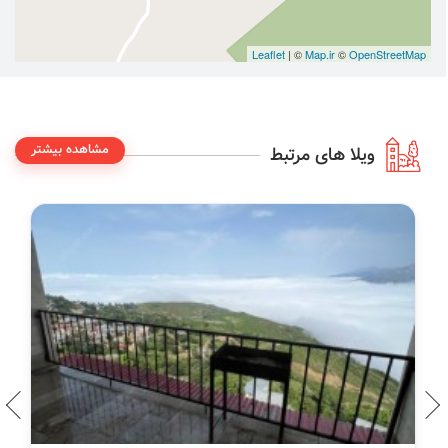
Leaflet
| ©
Map.ir
©
OpenStreetMap
مشاهده بیشتر
ویلا های مرتبط