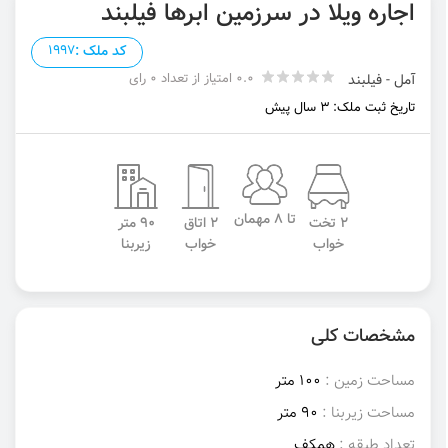
اجاره ویلا در سرزمین ابرها فیلبند
کد ملک :
1997
0.0 امتیاز از تعداد 0 رای
آمل - فیلبند
تاریخ ثبت ملک: 3 سال پیش
تا 8 مهمان
2 تخت
2 اتاق
90 متر
خواب
خواب
زیربنا
مشخصات کلی
مساحت زمین :
100 متر
مساحت زیربنا :
90 متر
تعداد طبقه :
همکف