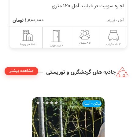
اجاره سوییت در فیلبند آمل ۱۲۰ متری
1,800,000 تومان
آمل - فیلبند
تا 8 مهمان
125 متر زیربنا
2 تخت خواب
2 اتاق خواب
مشاهده بیشتر
جاذبه های گردشگری و توریستی
گیلان - آستارا