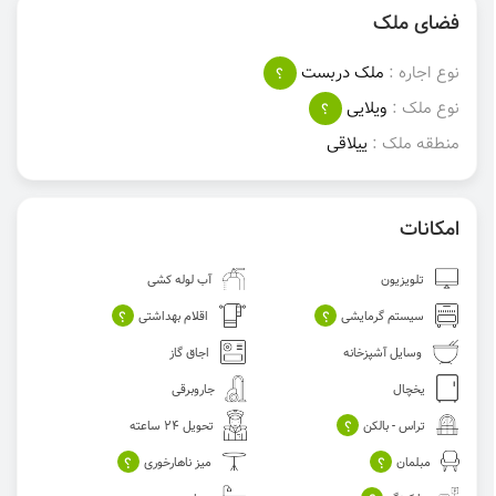
فضای ملک
نوع اجاره :
ملک دربست
؟
نوع ملک :
ویلایی
؟
منطقه ملک :
ییلاقی
امکانات
تلویزیون
آب لوله کشی
؟
؟
سیستم گرمایشی
اقلام بهداشتی
وسایل آشپزخانه
اجاق گاز
یخچال
جاروبرقی
؟
تراس - بالکن
تحویل 24 ساعته
؟
؟
مبلمان
میز ناهارخوری