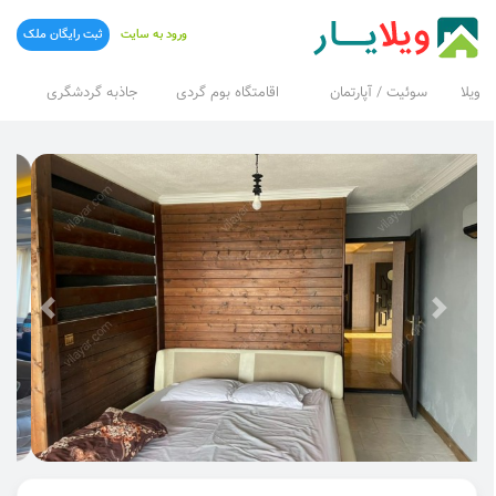
ورود به سایت
ثبت رایگان ملک
ویلا
سوئیت / آپارتمان
اقامتگاه بوم گردی
جاذبه گردشگری