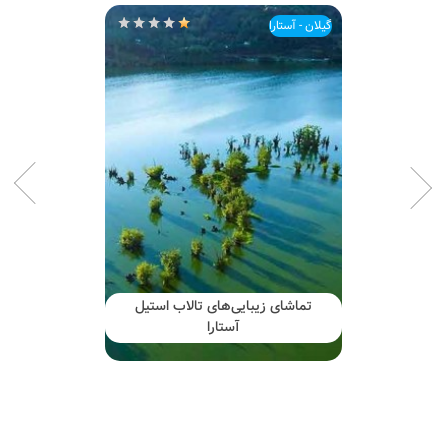
گیلان - آستارا
باغ پرندگان آستارا، اولین و تنهاترین
در گیلان