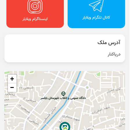
کانال تلگرام ویلایار
اینستاگرام ویلایار
آدرس ملک
دریاکنار
+
−