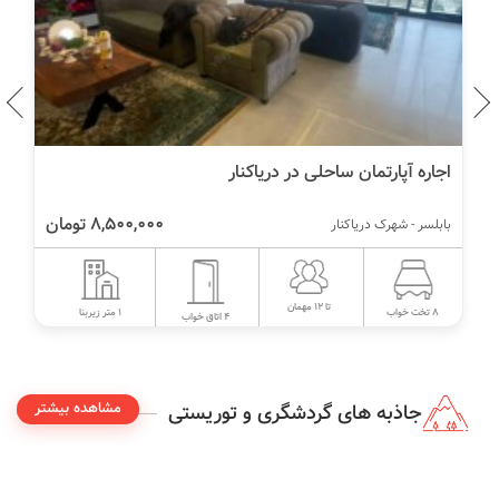
ویلا دریاکنار شمال در بابلسر
5,500,000 تومان
بابلسر - شهرک دریاکنار
تا 8 مهمان
110 متر زیربنا
4 تخت خواب
2 اتاق خواب
مشاهده بیشتر
جاذبه های گردشگری و توریستی