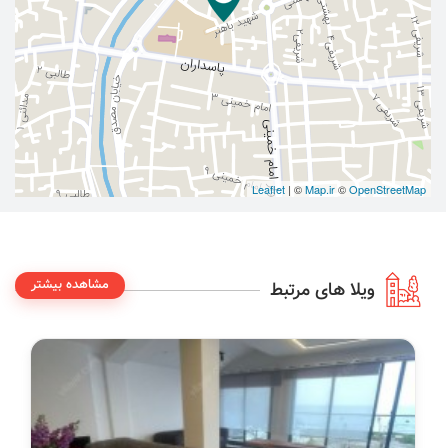
Leaflet
| ©
Map.ir
©
OpenStreetMap
مشاهده بیشتر
ویلا های مرتبط