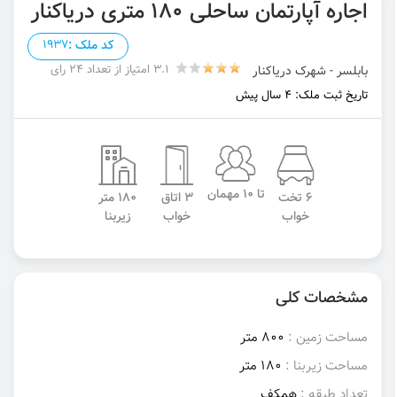
اجاره آپارتمان ساحلی ۱۸۰ متری دریاکنار
کد ملک :
1937
3.1 امتیاز از تعداد 24 رای
بابلسر - شهرک دریاکنار
تاریخ ثبت ملک: 4 سال پیش
تا 10 مهمان
6 تخت
3 اتاق
180 متر
خواب
خواب
زیربنا
مشخصات کلی
مساحت زمین :
800 متر
مساحت زیربنا :
180 متر
تعداد طبقه :
همکف