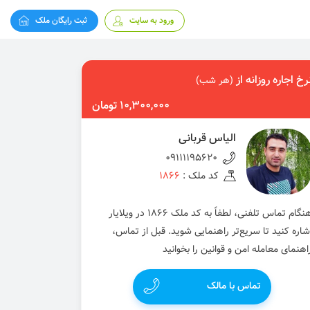
ورود به سایت
ثبت رایگان ملک
رخ اجاره روزانه از
(هر شب)
10,300,000 تومان
الیاس قربانی
09111195620
کد ملک :
1866
هنگام تماس تلفنی، لطفاً به کد ملک 1866 در ویلایار
شاره کنید تا سریع‌تر راهنمایی شوید. قبل از تماس،
اهنمای معامله امن و قوانین را بخوانید
تماس با مالک