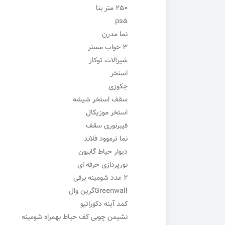
۲۵۰ متر بنا
ps5
نما مدرن
۳ خواب مستر
شیرآلات توکار
استخر
جکوزی
سقف استخر شیشه
استخر موزیکال
فیبرنوری سقف
نما ترموود فلاند
دیوار حیاط گابیون
نورپردازی حرفه ای
۲ عدد شومینه برقی
Greenwallگرین وال
کمد آینه دکوراتیو
نشیمن چوبی کف حیاط بهمراه شومینه