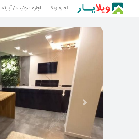
اجاره ویلا
اجاره سوئیت / آپارتما