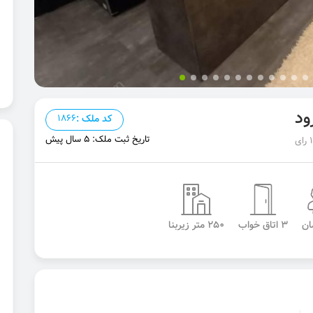
ود
کد ملک :
1866
تاریخ ثبت ملک: 5 سال پیش
3 اتاق خواب
250 متر زیربنا