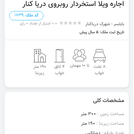
اجاره ویلا استخردار روبروی دریا کنار
کد ملک :
1839
0.0 امتیاز از تعداد 0 رای
بابلسر - شهرک دریاکنار
تاریخ ثبت ملک: 5 سال پیش
تا 10 مهمان
8 تخت
4 اتاق
190 متر
خواب
خواب
زیربنا
مشخصات کلی
مساحت زمین :
300 متر
مساحت زیربنا :
190 متر
تعداد طبقه :
دوبلکس