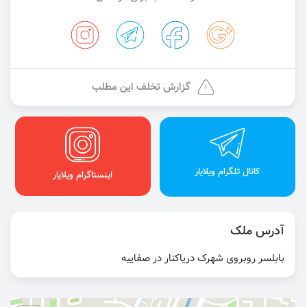
گزارش تخلف این مطلب
کانال تلگرام ویلایار
اینستاگرام ویلایار
آدرس ملک
بابلسر روبروی شهرک دریاکنار در صفاییه