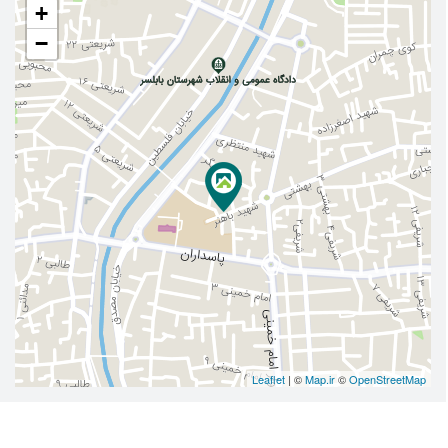
+
−
Leaflet
| ©
Map.ir
©
OpenStreetMap