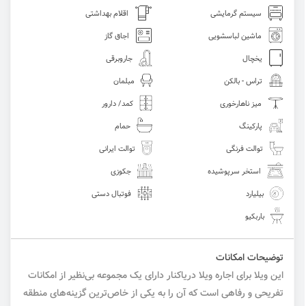
سیستم گرمایشی
اقلام بهداشتی
ماشین لباسشویی
اجاق گاز
یخچال
جاروبرقی
تراس - بالکن
مبلمان
میز ناهارخوری
کمد/ دارور
پارکینگ
حمام
توالت فرنگی
توالت ایرانی
استخر سرپوشیده
جکوزی
بیلیارد
فوتبال دستی
باربکیو
توضیحات امکانات
این ویلا برای اجاره ویلا دریاکنار دارای یک مجموعه بی‌نظیر از امکانات
تفریحی و رفاهی است که آن را به یکی از خاص‌ترین گزینه‌های منطقه