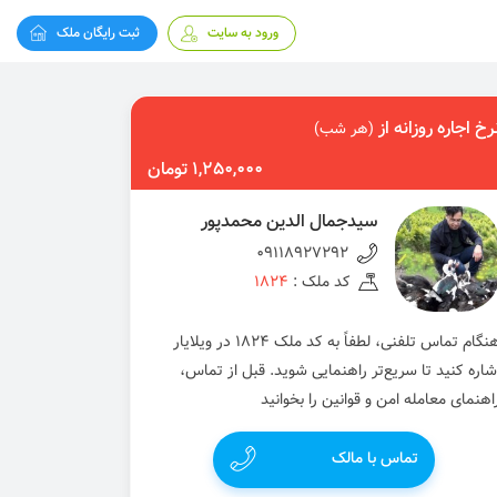
ورود به سایت
ثبت رایگان ملک
رخ اجاره روزانه از
(هر شب)
1,250,000 تومان
سیدجمال الدین محمدپور
09118927292
کد ملک :
1824
هنگام تماس تلفنی، لطفاً به کد ملک 1824 در ویلایار
شاره کنید تا سریع‌تر راهنمایی شوید. قبل از تماس،
اهنمای معامله امن و قوانین را بخوانید
تماس با مالک