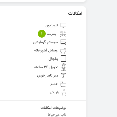
امکانات
تلویزیون
اینترنت
؟
سیستم گرمایشی
وسایل آشپزخانه
یخچال
تحویل 24 ساعته
میز ناهارخوری
حمام
باربکیو
توضیحات امکانات
تاب میزحیاط