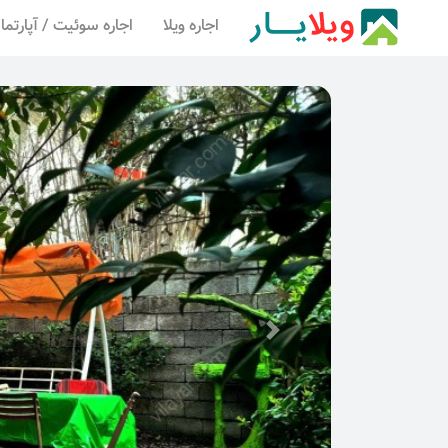
اجاره ویلا
اجاره سوئیت / آپارتما