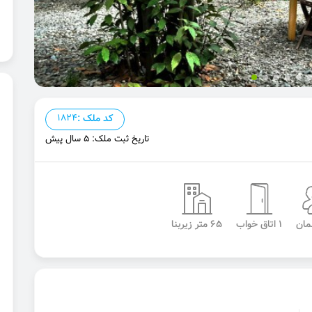
کد ملک :
1824
تاریخ ثبت ملک: 5 سال پیش
1 اتاق خواب
65 متر زیربنا