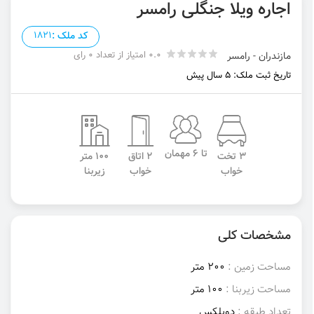
اجاره ویلا جنگلی رامسر
کد ملک :
1821
0.0 امتیاز از تعداد 0 رای
مازندران - رامسر
تاریخ ثبت ملک: 5 سال پیش
تا 6 مهمان
3 تخت
2 اتاق
100 متر
خواب
خواب
زیربنا
مشخصات کلی
مساحت زمین :
200 متر
مساحت زیربنا :
100 متر
تعداد طبقه :
دوبلکس