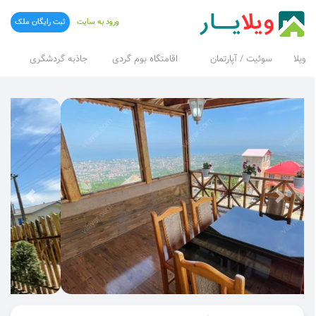
ورود به سایت
ثبت رایگان ملک
ویلا
سوئیت / آپارتمان
اقامتگاه بوم گردی
جاذبه گردشگری