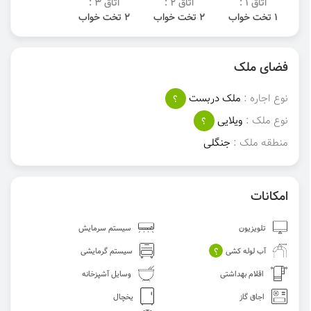
اتاق 1 :
اتاق 2 :
اتاق 3 :
1 تخت خواب
2 تخت خواب
2 تخت خواب
فضای ملک
نوع اجاره :
ملک دربست
؟
نوع ملک :
ویلایی
؟
منطقه ملک :
جنگلی
امکانات
تلویزیون
سیستم سرمایش
؟
آب لوله کشی
سیستم گرمایشی
اقلام بهداشتی
وسایل آشپزخانه
اجاق گاز
یخچال