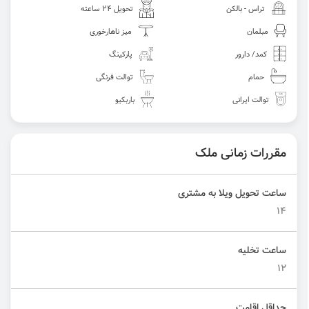
تراس - بالکن
تحویل 24 ساعته
مبلمان
میز ناهارخوری
کمد/ دارور
پارکینگ
حمام
توالت فرنگی
توالت ایرانی
باربکیو
مقررات زمانی ملک
ساعت تحویل ویلا به مشتری
14
ساعت تخلیه
12
حداقل اقامت