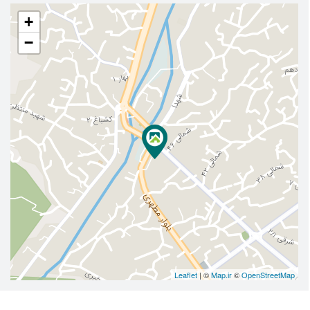
+
−
Leaflet
| ©
Map.ir
©
OpenStreetMap