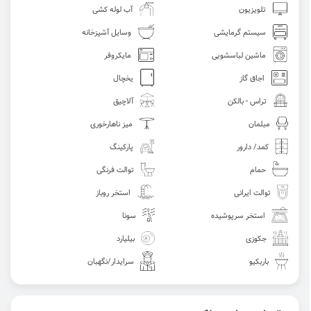
تلویزیون
آب لوله کشی
سیستم گرمایشی
وسایل آشپزخانه
ماشین لباسشویی
مایکروفر
اجاق گاز
یخچال
تراس - بالکن
آلاچیق
مبلمان
میز ناهارخوری
کمد/ دارور
پارکینگ
حمام
توالت فرنگی
توالت ایرانی
استخر روباز
استخر سرپوشیده
سونا
جکوزی
بیلیارد
باربکیو
سرایدار/نگهبان