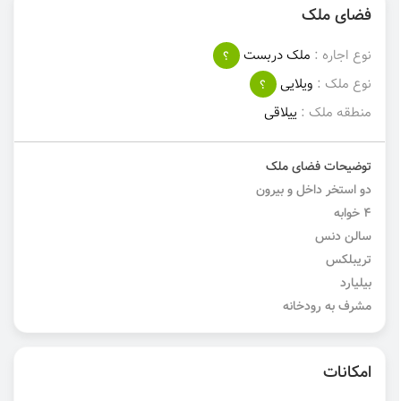
فضای ملک
نوع اجاره :
ملک دربست
؟
نوع ملک :
ویلایی
؟
منطقه ملک :
ییلاقی
توضیحات فضای ملک
دو استخر داخل و بیرون
۴ خوابه
سالن دنس
تریبلکس
بیلیارد
مشرف به رودخانه
امکانات