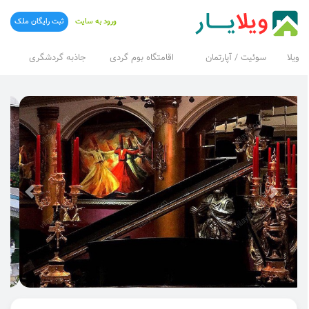
ورود به سایت
ثبت رایگان ملک
ویلا
سوئیت / آپارتمان
اقامتگاه بوم گردی
جاذبه گردشگری