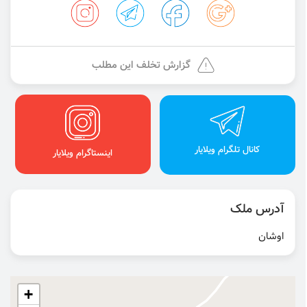
گزارش تخلف این مطلب
کانال تلگرام ویلایار
اینستاگرام ویلایار
آدرس ملک
اوشان
+